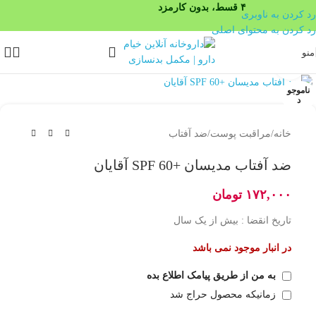
۴ قسط، بدون کارمزد
رد کردن به ناوبری
رد کردن به محتوای اصلی
منو
بزرگنمایی تصویر
ناموجو
د
خانه
/
مراقبت پوست
/
ضد آفتاب
ضد آفتاب مدیسان +SPF 60 آقایان
۱۷۲,۰۰۰
تومان
تاریخ انقضا : بیش از یک سال
در انبار موجود نمی باشد
به من از طریق پیامک اطلاع بده
زمانیکه محصول حراج شد