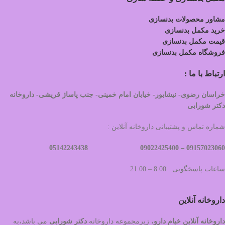
مشاور محصولات بدنسازی
خرید مکمل بدنسازی
قیمت مکمل بدنسازی
فروشگاه مکمل بدنسازی
ارتباط با ما :
خراسان رضوی- نیشابور- خیابان امام خمینی- جنب پاساژ قریشی- داروخانه
دکتر شورابی
شماره تماس و پشتیبانی داروخانه آنلاین :
09022425400 05142243438
09157023060 –
ساعات پاسخگویی : 8:00 – 21:00
داروخانه آنلاین
داروخانه آنلاین خیام دارو
، زیرمجموعه داروخانه
دکتر
شورابی
می باشد،به