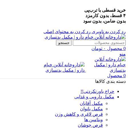
خرید قسطی با ترب‌پی
۴ قسط، بدون کارمزد
بدون ضامن، بدون سود
رد کردن به ناوبری
رد کردن به محتوای اصلی
جستجو
0
محصول
۰
تومان
منو
0
محصول
دسته بندی کالاها
حراج باورنکردنی!!
مکمل دارویی و غذایی
مکمل آقایان
مکمل بانوان
قرص لاغری و کاهش وزن
ویتامین ها
قرص جوشان