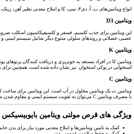
انواع ویتامین‌های ب، آ، دی۳، سی، کا و املاح معدنی نظیر آهن، زینک، مس، کلسیم و منیزیم در این مولتی ویتامین موجود هستند. در اینجا به بررسی برخی از ترکیبات مهم این کپسول می‌پردازیم.
ویتامین D3
این ویتامین برای جذب کلسیم، فسفر و کلسیفیکاسیون اسکلت ضروری 
عصبی-عضلانی و روندهای سلولی متنوع دیگر شامل سیستم ایمنی و 
ویتامین K
ویتامین کا در افراد مستعد به خونریزی و دریافت کنندگان پرتوهای 
استخوانی در پوکی استخوان نیز نشان داده شده است. همچنین برای ب
ویتامین C
ویتامین ث یک ویتامین محلول در آب است. این ویتامین برای ساخت کلا
با مصرف ویتامین C می‌توان به تقویت سیستم ایمنی و مقاوم شدن بدن در برابر میکروب‌ها و بیماری‌ها کمک نمود.
ویژگی های قرص مولتی ویتامین بایوبیسیکس
کمک به تامین ویتامین‌ها و املاح معدنی مورد نیاز برای بدن خانم‌
کمک به حفظ سلامت عمومی بدن