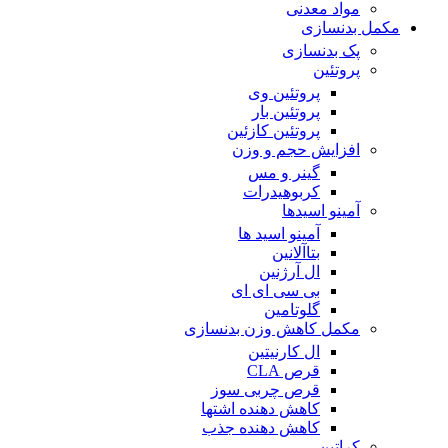
مواد معدنی
مکمل بدنسازی
پک بدنسازی
پروتئین
پروتئین وی
پروتئین بار
پروتئین کازئین
افزایش حجم و وزن
گینر و مس
کربوهیدرات
آمینو اسیدها
آمینو اسید ها
بتاآلانین
ال آرژنین
بی سی ای ای
گلوتامین
مکمل کاهش وزن بدنسازی
ال کارنیتین
قرص CLA
قرص چربی سوز
کاهش دهنده اشتها
کاهش دهنده جذب
کراتین