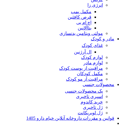
انرژی زا
مکمل پمپ
قرص کافئین
اچ ام بی
بتاآلانین
مولتی ویتامین بدنسازی
مادر و کودک
غذای کودک
ال آرژنین
لوازم کودک
لوازم مادر
مراقبت از پوست کودک
مکمل کودکان
مراقبت از مو کودک
محصولات جنسی
پک محصولات جنسی
اسپری تاخیری
خرید کاندوم
ژل تاخیری
ژل لوبریکانت
قوانین و مقررات داروخانه آنلاین خیام دارو 1405