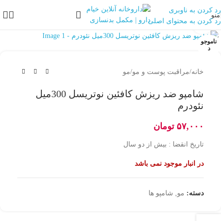
رد کردن به ناوبری
منو
رد کردن به محتوای اصلی
بزرگنمایی تصویر
ناموجو
د
خانه
/
مراقبت پوست و مو
/
مو
شامپو ضد ریزش کافئین نوتریسل 300میل
نئودرم
۵۷,۰۰۰
تومان
تاریخ انقضا : بیش از دو سال
در انبار موجود نمی باشد
دسته:
مو
,
شامپو ها