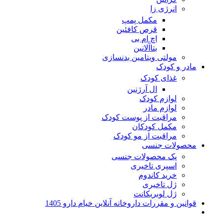
انرژی زا
مکمل پمپ
قرص کافئین
اچ ام بی
بتاآلانین
مولتی ویتامین بدنسازی
مادر و کودک
غذای کودک
ال آرژنین
لوازم کودک
لوازم مادر
مراقبت از پوست کودک
مکمل کودکان
مراقبت از مو کودک
محصولات جنسی
پک محصولات جنسی
اسپری تاخیری
خرید کاندوم
ژل تاخیری
ژل لوبریکانت
قوانین و مقررات داروخانه آنلاین خیام دارو 1405