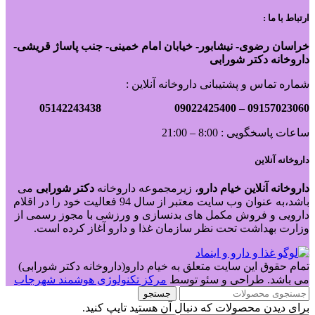
ارتباط با ما :
خراسان رضوی- نیشابور- خیابان امام خمینی- جنب پاساژ قریشی-
داروخانه دکتر شورابی
شماره تماس و پشتیبانی داروخانه آنلاین :
09022425400 05142243438
09157023060 –
ساعات پاسخگویی : 8:00 – 21:00
داروخانه آنلاین
داروخانه آنلاین خیام دارو
، زیرمجموعه داروخانه
دکتر
شورابی
می
باشد،به عنوان وب سایت معتبر از سال 94 فعالیت خود را در اقلام
دارویی و فروش مکمل های بدنسازی و ورزشی با مجوز رسمی از
وزارت بهداشت تحت نظر سازمان غذا و دارو آغاز کرده است.
تمام حقوق این سایت متعلق به خیام دارو(داروخانه دکتر شورابی)
می باشد. طراحی و سئو توسط
مرکز تکنولوژی هوشمند شهرجاب
جستجو
برای دیدن محصولات که دنبال آن هستید تایپ کنید.