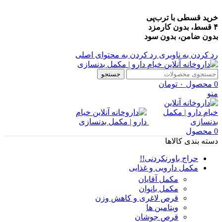
خرید قسطی با ترب‌پی
۴ قسط، بدون کارمزد
بدون ضامن، بدون سود
رد کردن به ناوبری
رد کردن به محتوای اصلی
جستجو
0
محصول
۰
تومان
منو
0
محصول
دسته بندی کالاها
حراج باورنکردنی!!
مکمل دارویی و غذایی
مکمل آقایان
مکمل بانوان
قرص لاغری و کاهش وزن
ویتامین ها
قرص جوشان