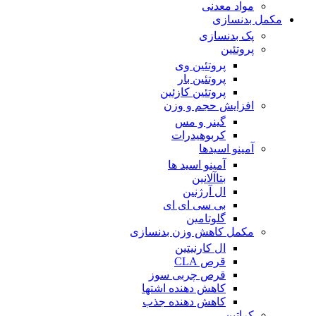
مواد معدنی
مکمل بدنسازی
پک بدنسازی
پروتئین
پروتئین وی
پروتئین بار
پروتئین کازئین
افزایش حجم و وزن
گینر و مس
کربوهیدرات
آمینو اسیدها
آمینو اسید ها
بتاآلانین
ال آرژنین
بی سی ای ای
گلوتامین
مکمل کاهش وزن بدنسازی
ال کارنیتین
قرص CLA
قرص چربی سوز
کاهش دهنده اشتها
کاهش دهنده جذب
کراتین