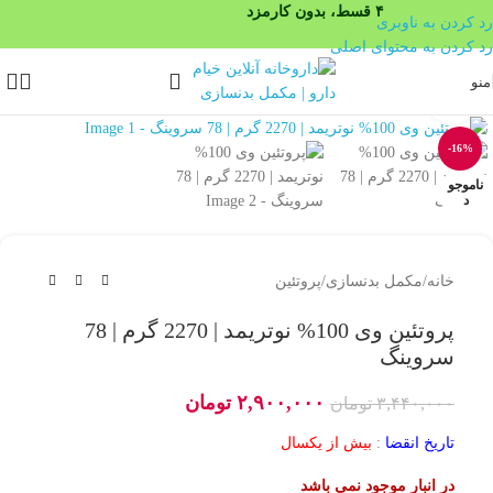
۴ قسط، بدون کارمزد
رد کردن به ناوبری
رد کردن به محتوای اصلی
منو
بزرگنمایی تصویر
-16%
ناموجو
د
خانه
/
مکمل بدنسازی
/
پروتئین
پروتئین وی 100% نوتریمد | 2270 گرم | 78
سروینگ
۲,۹۰۰,۰۰۰
تومان
۳,۴۴۰,۰۰۰
تومان
تاریخ انقضا
:
بیش از یکسال
در انبار موجود نمی باشد