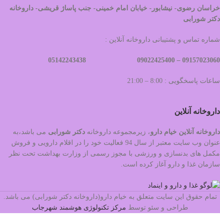
خراسان رضوی- نیشابور- خیابان امام خمینی- جنب پاساژ قریشی- داروخانه
دکتر شورابی
شماره تماس و پشتیبانی داروخانه آنلاین :
09022425400 05142243438
09157023060 –
ساعات پاسخگویی : 8:00 – 21:00
داروخانه آنلاین
داروخانه آنلاین خیام دارو
، زیرمجموعه داروخانه
دکتر
شورابی
می باشد،به
عنوان وب سایت معتبر از سال 94 فعالیت خود را در اقلام دارویی و فروش
مکمل های بدنسازی و ورزشی با مجوز رسمی از وزارت بهداشت تحت نظر
سازمان غذا و دارو آغاز کرده است.
تمام حقوق این سایت متعلق به خیام دارو(داروخانه دکتر شورابی) می باشد.
طراحی و سئو توسط
مرکز تکنولوژی هوشمند شهرجاب