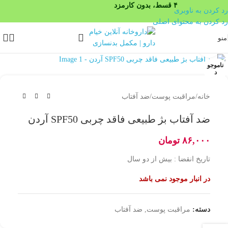
۴ قسط، بدون کارمزد
رد کردن به ناوبری
رد کردن به محتوای اصلی
منو
بزرگنمایی تصویر
ناموجو
د
خانه
/
مراقبت پوست
/
ضد آفتاب
ضد آفتاب بژ طبیعی فاقد چربی SPF50 آردن
۸۶,۰۰۰
تومان
تاریخ انقضا : بیش از دو سال
در انبار موجود نمی باشد
دسته:
مراقبت پوست
,
ضد آفتاب