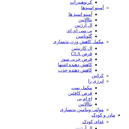
کربوهیدرات
آمینو اسیدها
آمینو اسید ها
بتاآلانین
ال آرژنین
بی سی ای ای
گلوتامین
مکمل کاهش وزن بدنسازی
ال کارنیتین
قرص CLA
قرص چربی سوز
کاهش دهنده اشتها
کاهش دهنده جذب
کراتین
انرژی زا
مکمل پمپ
قرص کافئین
اچ ام بی
بتاآلانین
مولتی ویتامین بدنسازی
مادر و کودک
غذای کودک
ال آرژنین