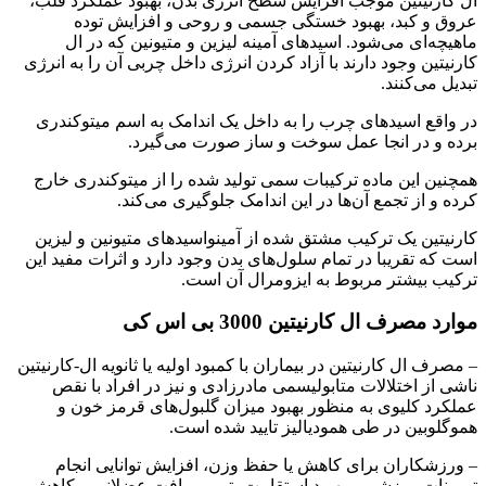
ال کارنیتین موجب افزایش سطح انرژی بدن، بهبود عملکرد قلب،
عروق و کبد، بهبود خستگی جسمی و روحی و افزایش توده
ماهیچه‌ای می‌شود. اسیدهای آمینه لیزین و متیونین که در ال
کارنیتین وجود دارند با آزاد کردن انرژی داخل چربی آن را به انرژی
تبدیل می‌کنند.
در واقع اسیدهای چرب را به داخل یک اندامک به اسم میتوکندری
برده و در انجا عمل سوخت و ساز صورت می‌گیرد.
همچنین این ماده ترکیبات سمی تولید شده را از میتوکندری خارج
کرده و از تجمع آن‌ها در این اندامک جلوگیری می‌کند.
کارنیتین یک ترکیب مشتق شده از آمینواسیدهای متیونین و لیزین
است که تقریبا در تمام سلول‌های بدن وجود دارد و اثرات مفید این
ترکیب بیشتر مربوط به ایزومرال آن است.
موارد مصرف ال کارنیتین 3000 بی اس کی
– مصرف ال کارنیتین در بیماران با کمبود اولیه یا ثانویه ال-کارنیتین
ناشی از اختلالات متابولیسمی مادرزادی و نیز در افراد با نقص
عملکرد کلیوی به منظور بهبود میزان گلبول‌های قرمز خون و
هموگلوبین در طی همودیالیز تایید شده است.
– ورزشکاران برای کاهش یا حفظ وزن، افزایش توانایی انجام
تمرینات ورزشی و بهبود استقامت، ترمیم بافت عضلانی و کاهش