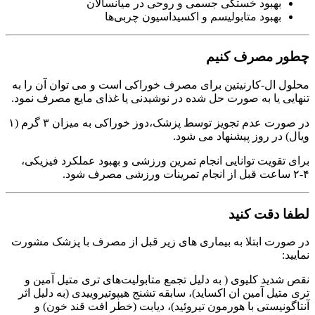
بهبود خستگی جسمی و روحی در میانسالان
بهبود متابولیسم و اکسیداسیون چربی‌ها
چطور مصرف کنیم
محلول ال-کارنیتین برای مصرف خوراکی است و می توان آن را به
تنهایی یا به صورت حل شده در نوشیدنی یا غذای مایع مصرف نمود.
در صورت عدم تجویز توسط پزشک،دوز خوراکی به میزان ۳ گرم (۱
ویال) در روز پیشنهاد می شود.
برای تقویت توانایی انجام تمرین ورزشی و بهبود عملکرد فیزیکی،
۴-۲ ساعت قبل از انجام تمرینات ورزشی مصرف شود.
لطفا دقت کنید
در صورت ابتلا به بیماری های زیر قبل از مصرف با پزشک مشورت
نمایید:
نقص شدید کلیوی ( به دلیل تجمع متابولیت‌های تری متیل آمین و
تری متیل آمین ان اکساید)، سابقه تشنج هیپوتیروییدی (به دلیل اثر
آنتاگونیستی با هورمون تیروئید)، دیابت (خطر افت قند خون) و