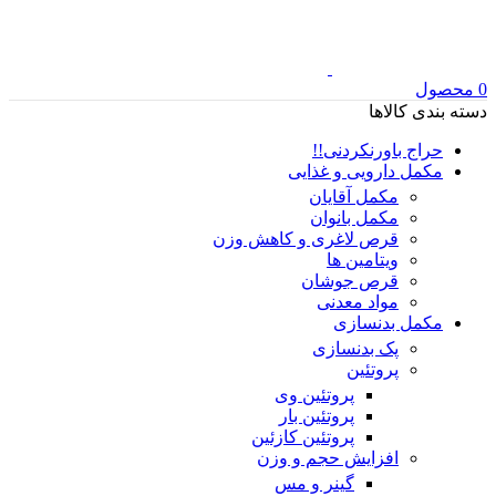
0
محصول
دسته بندی کالاها
حراج باورنکردنی!!
مکمل دارویی و غذایی
مکمل آقایان
مکمل بانوان
قرص لاغری و کاهش وزن
ویتامین ها
قرص جوشان
مواد معدنی
مکمل بدنسازی
پک بدنسازی
پروتئین
پروتئین وی
پروتئین بار
پروتئین کازئین
افزایش حجم و وزن
گینر و مس