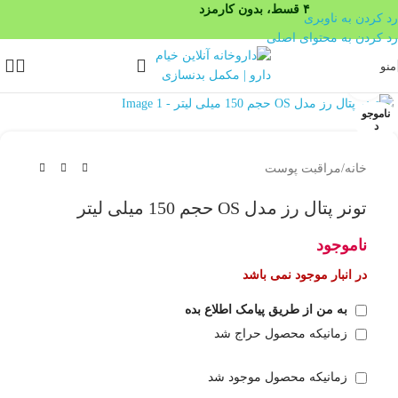
۴ قسط، بدون کارمزد
رد کردن به ناوبری
رد کردن به محتوای اصلی
منو
بزرگنمایی تصویر
ناموجو
د
خانه
/
مراقبت پوست
تونر پتال رز مدل OS حجم 150 میلی لیتر
ناموجود
در انبار موجود نمی باشد
به من از طریق پیامک اطلاع بده
زمانیکه محصول حراج شد
زمانیکه محصول موجود شد