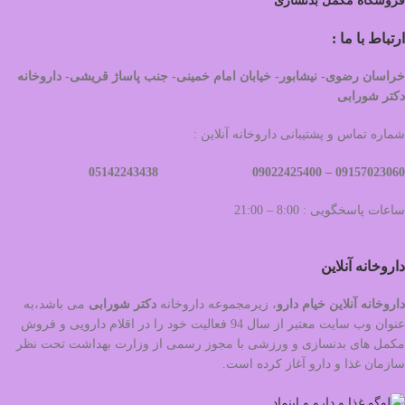
فروشگاه مکمل بدنسازی
ارتباط با ما :
خراسان رضوی- نیشابور- خیابان امام خمینی- جنب پاساژ قریشی- داروخانه
دکتر شورابی
شماره تماس و پشتیبانی داروخانه آنلاین :
09022425400 05142243438
09157023060 –
ساعات پاسخگویی : 8:00 – 21:00
داروخانه آنلاین
داروخانه آنلاین خیام دارو
، زیرمجموعه داروخانه
دکتر
شورابی
می باشد،به
عنوان وب سایت معتبر از سال 94 فعالیت خود را در اقلام دارویی و فروش
مکمل های بدنسازی و ورزشی با مجوز رسمی از وزارت بهداشت تحت نظر
سازمان غذا و دارو آغاز کرده است.