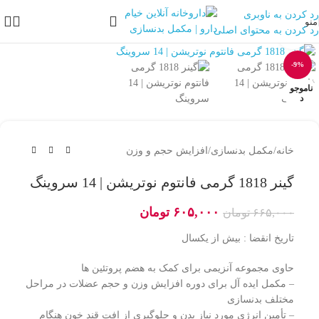
رد کردن به ناوبری
منو
رد کردن به محتوای اصلی
بزرگنمایی تصویر
-9%
ناموجو
د
خانه
/
مکمل بدنسازی
/
افزایش حجم و وزن
گینر 1818 گرمی فانتوم نوتریشن | 14 سروینگ
۶۰۵,۰۰۰
تومان
۶۶۵,۰۰۰
تومان
تاریخ انقضا : بیش از یکسال
حاوی مجموعه آنزیمی برای کمک به هضم پروتئین ها
– مکمل ایده آل برای دوره افزایش وزن و حجم عضلات در مراحل
مختلف بدنسازی
– تأمین انرژی مورد نیاز بدن و جلوگیری از افت قند خون هنگام