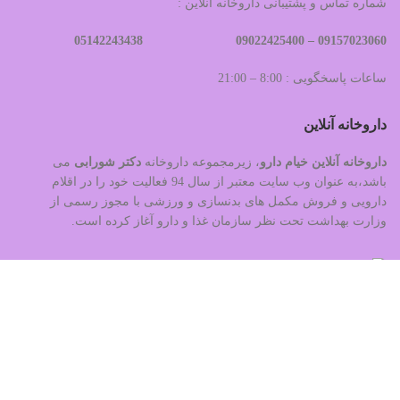
شماره تماس و پشتیبانی داروخانه آنلاین :
09022425400 05142243438
09157023060 –
ساعات پاسخگویی : 8:00 – 21:00
داروخانه آنلاین
داروخانه آنلاین خیام دارو
، زیرمجموعه داروخانه
دکتر
شورابی
می
باشد،به عنوان وب سایت معتبر از سال 94 فعالیت خود را در اقلام
دارویی و فروش مکمل های بدنسازی و ورزشی با مجوز رسمی از
وزارت بهداشت تحت نظر سازمان غذا و دارو آغاز کرده است.
بزرگنمایی تصویر
تمام حقوق این سایت متعلق به خیام دارو(داروخانه دکتر شورابی) می
باشد. طراحی و سئو توسط
مرکز تکنولوژی هوشمند شهرجاب
پودر C3T فارماتک با طعم میوه ای