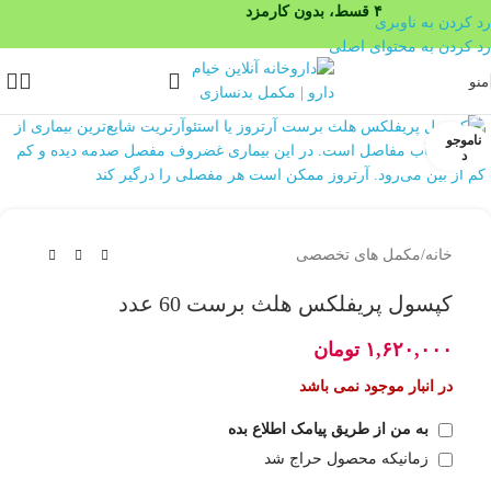
۴ قسط، بدون کارمزد
رد کردن به ناوبری
رد کردن به محتوای اصلی
منو
ناموجو
بزرگنمایی تصویر
د
خانه
/
مکمل های تخصصی
کپسول پریفلکس هلث برست 60 عدد
۱,۶۲۰,۰۰۰
تومان
در انبار موجود نمی باشد
به من از طریق پیامک اطلاع بده
زمانیکه محصول حراج شد