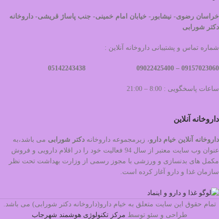
خراسان رضوی- نیشابور- خیابان امام خمینی- جنب پاساژ قریشی- داروخانه
دکتر شورابی
شماره تماس و پشتیبانی داروخانه آنلاین :
09022425400 05142243438
09157023060 –
ساعات پاسخگویی : 8:00 – 21:00
داروخانه آنلاین
داروخانه آنلاین خیام دارو
، زیرمجموعه داروخانه
دکتر
شورابی
می باشد،به
عنوان وب سایت معتبر از سال 94 فعالیت خود را در اقلام دارویی و فروش
مکمل های بدنسازی و ورزشی با مجوز رسمی از وزارت بهداشت تحت نظر
سازمان غذا و دارو آغاز کرده است.
تمام حقوق این سایت متعلق به خیام دارو(داروخانه دکتر شورابی) می باشد.
طراحی و سئو توسط
مرکز تکنولوژی هوشمند شهرجاب