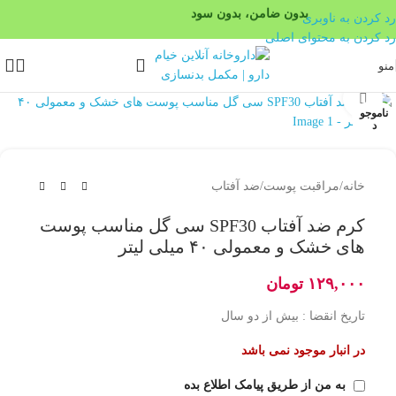
بدون ضامن، بدون سود
رد کردن به ناوبری
رد کردن به محتوای اصلی
منو
بزرگنمایی تصویر
ناموجو
د
خانه
/
مراقبت پوست
/
ضد آفتاب
کرم ضد آفتاب SPF30 سی گل مناسب پوست
های خشک و معمولی ۴۰ میلی لیتر
۱۲۹,۰۰۰
تومان
تاریخ انقضا : بیش از دو سال
در انبار موجود نمی باشد
به من از طریق پیامک اطلاع بده