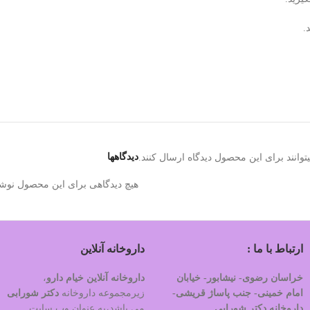
.
دیدگاهها
وانند برای این محصول دیدگاه ارسال کنند.
هیچ دیدگاهی برای این محصول نوش
ارتباط با ما :
داروخانه آنلاین
خراسان رضوی- نیشابور- خیابان
داروخانه آنلاین خیام دارو
،
امام خمینی- جنب پاساژ قریشی-
زیرمجموعه داروخانه
دکتر
شورابی
داروخانه دکتر شورابی
می باشد،به عنوان وب سایت