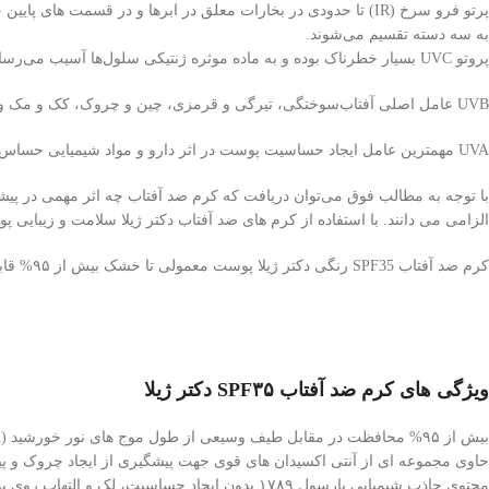
به سه دسته تقسیم می‌شوند.
پروتو UVC بسیار خطرناک بوده و به ماده موثره ژنتیکی سلول‌ها آسیب می‌رساند، ولی خوشبختانه تقریبا تمامی این پرتوها توسط لایه ازن جذب می‌شوند.
UVB عامل اصلی آفتاب‌سوختگی، تیرگی و قرمزی، چین و چروک، کک و مک و در نهایت سرطان پوست است. با وجودی که از اپیدرم عبور نمی‌نماید، بیشترین آسیب را به پوست وارد می‌کند و به نور سیاه معروف است.
UVA مهمترین عامل ایجاد حساسیت پوست در اثر دارو و مواد شیمیایی حساس کننده به نور است. با وجود داشتن طول موج بلندتر، نفوذ آن به اپیدرم عمقی تر و آسیب وارده به پوست بیشتر است.
الزامی می دانند. با استفاده از کرم های ضد آفتاب دکتر ژیلا سلامت و زیبای
کرم ضد آفتاب SPF35 رنگی دکتر ژیلا پوست معمولی تا خشک بیش از ۹۵% قابلیت محافظت در مقابل طیف وسیعی از طول موج‌های نور خورشید (UVA و UVB) با فیلتر های شیمیایی و فیزیکی متعدد را دارد.
ویژگی های کرم ضد آفتاب SPF۳۵ دکتر ژیلا
بیش از ۹۵% محافظت در مقابل طیف وسیعی از طول موج های نور خورشید (UVA و UVB)
حاوی مجموعه ای از آنتی اکسیدان های قوی جهت پیشگیری از ایجاد چروک و 
محتوی جاذب شیمیایی پارسول ۱۷۸۹ بدون ایجاد حساسیت، لک و التهاب روی پوست