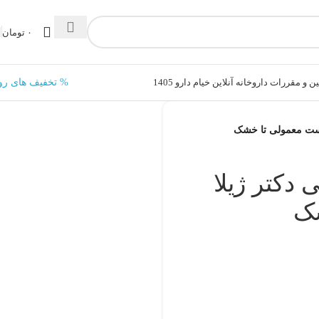
۰
تومان
ن و مقررات داروخانه آنلاین خیام دارو 1405
% تخفیف های رو
 SPF35 رنگی دکتر ژیلا
شک