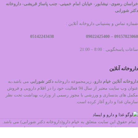
خراسان رضوی- نیشابور- خیابان امام خمینی- جنب پاساژ قریشی- داروخانه
دکتر شورابی
شماره تماس و پشتیبانی داروخانه آنلاین :
09022425400 05142243438
09157023060 –
ساعات پاسخگویی : 8:00 – 21:00
داروخانه آنلاین
داروخانه آنلاین خیام دارو
، زیرمجموعه داروخانه
دکتر
شورابی
می باشد،به
عنوان وب سایت معتبر از سال 94 فعالیت خود را در اقلام دارویی و فروش
مکمل های بدنسازی و ورزشی با مجوز رسمی از وزارت بهداشت تحت نظر
سازمان غذا و دارو آغاز کرده است.
تمام حقوق این سایت متعلق به خیام دارو(داروخانه دکتر شورابی) می باشد.
طراحی و سئو توسط
مرکز تکنولوژی هوشمند شهرجاب