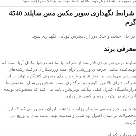
در صورت مشاهده هرگونه علائم حساسیت به پزشک مراجعه کنید.
شرایط نگهداری سوپر مكس مس ساپلند 4540
گرم
در جای خشک و خنک دور از دسترس کودکان نگهداری شود.
معرفی برند
ساپلند نوتريشن برندي قدرتمند از شرکت با سابقه عرشيا مکمل آريا است که
توليدکننده مکمل حرفه‌اي ورزشي براي همه ورزشکاران درکليه رشته‌هاي
ورزشي مي‌باشد. بر طبق نتایج و بازخورد های مصرف کنندگان، تولیدات این
شرکت دارای بالاترین کیفیت و اثرگذاری است. همچنین پرسنل متخصص ما
درآزمایشگاه کنترل کیفی ساپلند نوتریشن، تایید می کنند که محصولات تولیدی
این برند در بهترین رده ی کیفی قراردارد.
همچنین مجوز رسمی تولید از وزارت بهداشت ایران تضمین می کند که این
محصولات بر مبنای اصول بهداشتی و سلامت تهیه، بسته بندی و توزیع می
گردند.
توضیحات تکمیلی