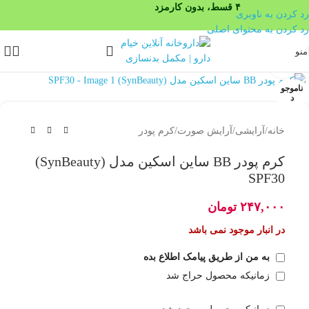
۴ قسط، بدون کارمزد
رد کردن به ناوبری
رد کردن به محتوای اصلی
منو
بزرگنمایی تصویر
ناموجو
د
خانه
/
آرایشی
/
آرایش صورت
/
کرم پودر
کرم پودر BB ساین اسکین مدل (SynBeauty)
SPF30
۲۴۷,۰۰۰
تومان
در انبار موجود نمی باشد
به من از طریق پیامک اطلاع بده
زمانیکه محصول حراج شد