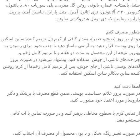
ستیل پالمیتات، عصاره بابونه، روغن گل مغربی، پلی سوربات ۸۰، د پانتنول،
کربومر ۹۴۰، آلانتوئین، تری اتانول آمین، متیل پارابن، نیاسین آمید، پروپیل
پارابن، ویتامین A، دی بوتیل هیدروکسی تولوئن.
چطور مصرف کنیم
دو بار در روز (صبح و عصر)، مقدار کافی از کرم ژل ترمیم کننده ساین اسکین
را روی پوست قرار دهید. به آرامی ماساژ دهید تا جذب شود. برای رسیدن به
بهترین نتیجه از این محصول به مدت دو هفته و تا ترمیم کامل زخم و
جراحت‌های ناشی از جوش استفاده کنید. پیشنهاد می‌شود در صورت بروز
لک‌های پوستی ناشی از جای جوش، پس از ترمیم کامل زخم‌ها از کرم روشن
کننده ساین دیکالر ساین اسکین استفاده کنید.
لطفا دقت کنید
در صورت بروز علائم حساسیت پوستی ضمن قطع مصرف با پزشک و دکتر
داروساز مورد اعتماد خود مشورت کنید.
از تماس کرم با سطوح مخاطی پرهیز کنید و در صورت تماس با آب کافی
شستشو دهید.
در صورت تغییر رنگ، شکل و یا بوی محصول از مصرف آن اجتناب کنید.