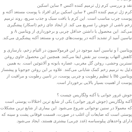
نقد و بررسی کرم ژل ترمیم کننده اکنس ۴ ساین اسکین
کرم ژل ترمیم کننده اکنس ۴ ساین اسکین برای افراد با پوست مستعد آکنه و
پوست چرب مناسب است. این کرم با بافت سبک و جذب سریع، روند ترمیم
زخم ناشی از جوش را تسریع می کند. از ایجاد جای زخم (اسکار) پیشگیری
می‌کند. این محصول با داشتن حداقل چربی و برخورداری از ویتامین A و
نیاسین آمید از تشدید آکنه در پوست‌های چرب و مستعد آکنه پیشگیری می‌کند.
ویتامین آ و نیاسین آمید موجود در این فرمولاسیون در التیام زخم، بازسازی و
کاهش التهاب پوست نیز نقش ایفا می‌کنند. همچنین این محصول حاوی روغن
نسترین وحشی، روغن گل مغربی، عصاره بابونه و آلانتوئین است. به همین
دلیل به ترمیم زخم کمک شایانی می‌کنند. علاوه بر این روغن جوجوبا و پیشساز
ویتامین B۵ با تنظیم رطوبت و چربی پوست، در تامین رطوبت و مراقبت از
پوست از اهمیت بسیار بالایی برخوردار است.
جوش غرور جوانی یا آکنه ولگاریس چیست ؟
آکنه ولگاریس (جوش غرور جوانی) یکی از شایع ترین اختلالات پوستی است
که معمولا در سنین نوجوانی شروع می‌شود. این بیماری از شایع ترین مشکلات
پوستی است که ضایعات آن اغلب در صورت، قسمت فوقانی پشت و سینه که
دارای واحدهای پیلوسباسه (غدد چربی) بیشتری هستند، ایجاد می‌شود.