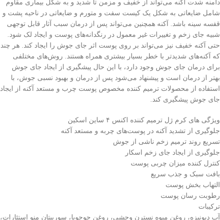
دامنه شدت اکنه می‌تواند از خفیف و مزمن تا شدید و به شکل بیماری مقاوم
شامل ضایعاتی به شکل یک کیست سفت و متورم و ضایعاتی در ناحیه پشت و
قفسه سینه باشد. آکنه همچنین می‌تواند پس از درمان سبب آثار قابل توجهی
شبیه جای زخم و تغییرات غیر معمول در رنگدانه‌های پوست و ایجاد لک شود.
حتی آکنه خفیف نیز می‌تواند بر روی پوست اثر جای جوش را ایجاد کند. هر چند
که آکنه‌های شدیدتر با خطر بسیار بیشتری همراه هستند. روش‌های مختلفی
برای درمان جای جوش وجود دارد، با این حال پیشگیری از ایجاد جای جوش
بهتر از درمان است و پیشنهاد می‌شود پس از درمان و بهبود نسبی جوش، با
استفاده از محصولات ترمیم کننده مخصوص پوست چرب و مستعد آکنه از ایجاد
جای جوش پیشگیری کند.
ویژگی های کرم ژل ترمیم کننده اکنس ۴ ساین اسکین
جلوگیری از تشدید آکنه در پوست‌های چربه و مستعد آکنه
تسریع روند ترمیم زخم ناشی از جوش
جلوگیری از ایجاد جای زخم اسکار
کنترل کننده میزان چربی پوست
بافت سبک و جذب سریع
التهاب بخش پوست
رطوبت رسان پوست
ترکیبات
آب دیونیزه، روغن میوه نسترن وحشی، روغن جوجوبا، سوربیتان منو استئارات،