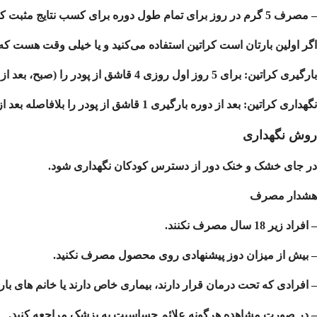
– مصرف 5 گرم در روز برای تمام طول دوره برای کسب نتایج مثبت کراتین کافی است.
اگر اولین بارتان است کراتین استفاده می‌کنید و یا خیلی وقت هست که ک
بارگیری کراتین:
برای 5 روز اول روزی 4 قاشق از پودر را (صبح، بعد از ظهر، بعد از تمرین، قبل از رفتن به رختخواب) استفاده نمائید.
نگهداری کراتین:
بعد از دوره بارگیری 1 قاشق از پودر را بلافاصله بعد از تمرین مصرف نمائید.
روش نگهداری
در جای خشک و خنک دور از دسترس کودکان نگهداری شود.
هشدار مصرف
– افراد زیر 18 سال مصرف نکنند.
– بیش از میزان دوز پیشنهادی روی محصول مصرف نکنید.
– افرادی که تحت درمان قرار دارند، بیماری خاص دارند یا خانم های ب
– در صورت مشاهده هرگونه علائم حساسیت به پزشک مراجعه کنید.