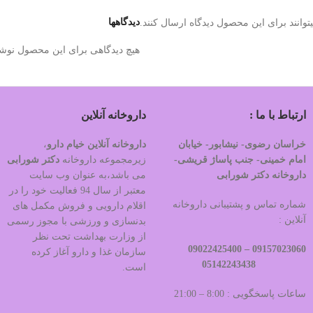
دیدگاهها
وانند برای این محصول دیدگاه ارسال کنند.
هیچ دیدگاهی برای این محصول نوش
ارتباط با ما :
داروخانه آنلاین
خراسان رضوی- نیشابور- خیابان
داروخانه آنلاین خیام دارو
،
امام خمینی- جنب پاساژ قریشی-
زیرمجموعه داروخانه
دکتر
شورابی
داروخانه دکتر شورابی
می باشد،به عنوان وب سایت
معتبر از سال 94 فعالیت خود را در
شماره تماس و پشتیبانی داروخانه
اقلام دارویی و فروش مکمل های
آنلاین :
بدنسازی و ورزشی با مجوز رسمی
از وزارت بهداشت تحت نظر
09022425400
09157023060 –
سازمان غذا و دارو آغاز کرده
05142243438
است.
ساعات پاسخگویی : 8:00 – 21:00