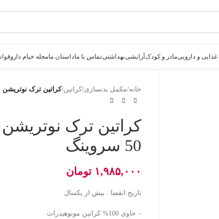
ذایی و دارویی
مادر و کودک
آرایشی
بهداشتی
تماس با ما
داستان ما
مجله خیام دارو
قوانی
خانه
/
مکمل بدنسازی
/
کراتین
/
کراتین ترک نوتریشن | 250 گرمی | 50 سروین
50 سروینگ
۱,۹۸۵,۰۰۰
تومان
تاریخ انقضا : بیش از یکسال
– حاوی 100% کراتین مونوهیدرات