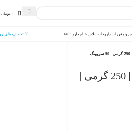
۰
تومان
ن و مقررات داروخانه آنلاین خیام دارو 1405
% تخفیف های رو
گ
کراتین ترک نوتریشن | 250 گرمی |