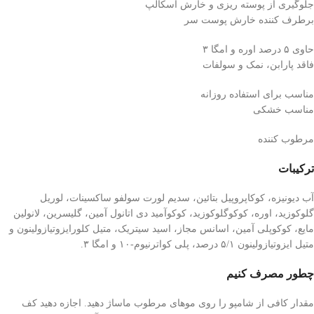
جلوگیری از پوسته ریزی و خارش اسکالپ
برطرف کننده خارش پوست سر
حاوی ۵ درصد اوره و امگا ۳
فاقد پارابن، نمک و سولفات
مناسب برای استفاده روزانه
مناسب خشکی
مرطوب کننده
ترکیبات
آب دیونیزه، کوکاپروپیل بتائین، سدیم لورت سولفو ساکسینات، لوریل
گلوکوزید، اوره، کوکوگلوکوزید، کوکوآمید دی اتانول آمین، گلیسرین، لانولین
مایع، کوکوپلی آمین، اسانس مجاز، اسید سیتریک، متیل کلورایزوتیازولینون و
متیل ایزوتیازولینون ۵/۱ درصد، پلی کواترنیوم-۱۰ و امگا ۳.
چطور مصرف کنیم
مقدار کافی از شامپو را روی موهای مرطوب ماساژ دهید. اجازه دهید کف