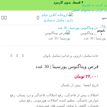
۴ قسط، بدون کارمزد
رد کردن به ناوبری
رد کردن به محتوای اصلی
منو
بزرگنمایی تصویر
ناموجو
د
خانه
/
مکمل دارویی و غذایی
/
مکمل بانوان
قرص ویتاگنوس پورسینا | 30 عدد
۲۲,۰۰۰
تومان
تاریخ انقضا : بیش از یکسال
اختلالات پیش از قاعدگی، رفع اختلالات قاعدگی و درد پستان، رفع
عوارض یائسگی، تنظیم کننده اختلالات هورمونی، رفع تنبلی
تخمدان، کاهش یا توقف کیست های فیبروئیدی