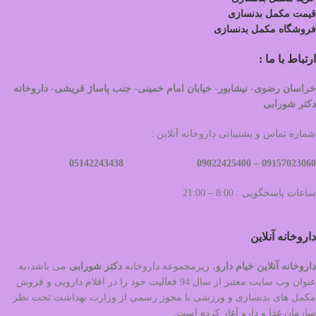
قیمت مکمل بدنسازی
فروشگاه مکمل بدنسازی
ارتباط با ما :
خراسان رضوی- نیشابور- خیابان امام خمینی- جنب پاساژ قریشی- داروخانه
دکتر شورابی
شماره تماس و پشتیبانی داروخانه آنلاین :
09022425400 05142243438
09157023060 –
ساعات پاسخگویی : 8:00 – 21:00
داروخانه آنلاین
داروخانه آنلاین خیام دارو
، زیرمجموعه داروخانه
دکتر
شورابی
می باشد،به
عنوان وب سایت معتبر از سال 94 فعالیت خود را در اقلام دارویی و فروش
مکمل های بدنسازی و ورزشی با مجوز رسمی از وزارت بهداشت تحت نظر
سازمان غذا و دارو آغاز کرده است.