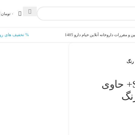
۰
تومان
ن و مقررات داروخانه آنلاین خیام دارو 1405
% تخفیف های رو
کرم ضد آفتاب SPF50+ حاوی