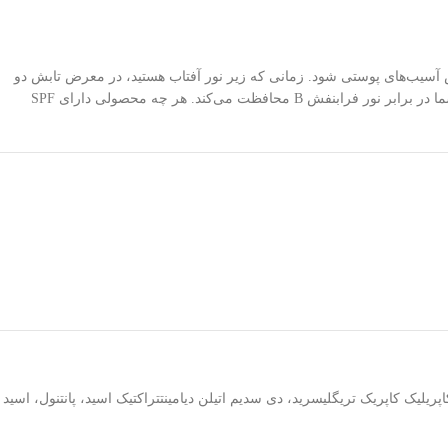
ش آسیب‌های پوستی شود. زمانی که زیر نور آفتاب هستید، در معرض تابش دو
نوع اشعه فرابنفش A و B قرار دارید که شدیدا آسیب‌ زا هستند. SPF به صورت یک عدد هست مثلا SPF ۱۵ که نشان می‌دهد ضدآفتاب تا چه اندازه از پوست شما در برابر نور فرابنفش B محافظت می‌کند. هر چه محصولی دارای SPF
زینک اکسید، ستو استئاریل الکل، اتیل هگزیل تریزون، اتیل هگزیل متوکسینومات، گلیسرول مونوستئارات ۴۰، سوربیتول، کاپریلیک کاپریک تریگلیسرید، دی سدیم اتیلن دیامینتتراکتیک اسید، پانتنول، اسید