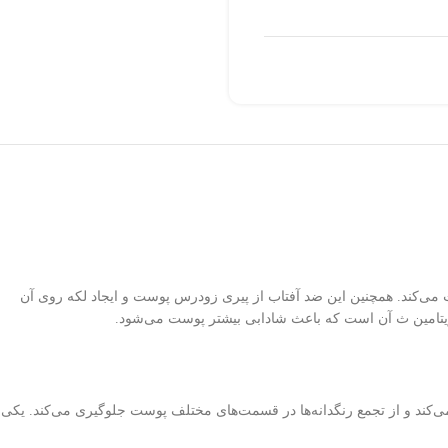
وی ویتامین C ویتالیر با طیف متعادل از فیلترهای UVA و UVB و IR پوست را به طور قابل توجهی در برابر اشعه مضر UV محافظت می‌کند. همچنین این ضد آفتاب از پیری زودرس پوست و ایجاد لکه روی آن
ویتامین ث آن است که باعث شادابی بیشتر پوست می‌شود.
تر می‌کند و از تجمع رنگدانه‌ها در قسمت‌های مختلف پوست جلوگیری می‌کند. یکی