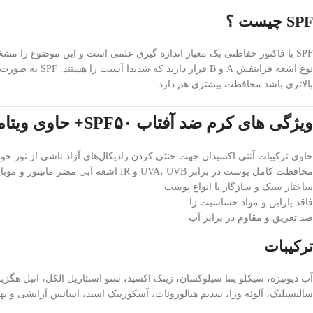
SPF چیست ؟
SPF یا فاکتور حفاظتی یک معیار اندازه گیری علمی است و این موضوع را 
بالاتری باشد محافظت بیشتری هم دارد.
ویژگی های کرم ضد آفتاب SPF۵۰+ حاوی ویتامین C ویتالیر
حاوی ترکیبات آنتی اکسیدان جهت خنثی کردن رادیکال‌های آزاد ناشی از نور خورش
محافظت کامل پوست در برابر UVA، UVB و IR اشعه آبی مضر مانیتور و موبایل
ساختار سبک و سازگار با انواع پوست
فاقد پارابن و مواد حساسیت زا
ضد تعریق و مقاوم در برابر آب
ترکیبات
سالیسیلیک، آلوئه ورا، سدیم هیالورونات، آسکوربیک اسید، اسانس آرایشی و به