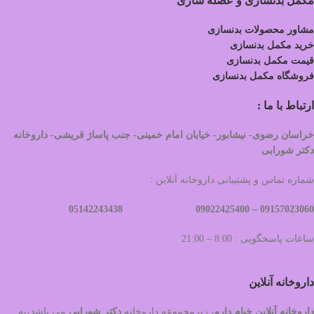
مکمل بدنسازی و عضله سازی
مشاور محصولات بدنسازی
خرید مکمل بدنسازی
قیمت مکمل بدنسازی
فروشگاه مکمل بدنسازی
ارتباط با ما :
خراسان رضوی- نیشابور- خیابان امام خمینی- جنب پاساژ قریشی- داروخانه
دکتر شورابی
شماره تماس و پشتیبانی داروخانه آنلاین :
09022425400 05142243438
09157023060 –
ساعات پاسخگویی : 8:00 – 21:00
داروخانه آنلاین
داروخانه آنلاین خیام دارو
، زیرمجموعه داروخانه
دکتر
شورابی
می باشد،به