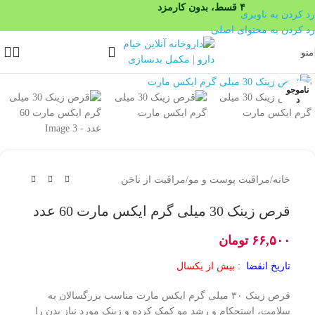
۴ قسط، بدون کارمزد
رد کردن به ناوبری
رد کردن به محتوای اصلی
منو
بزرگنمایی تصویر
ناموجو
د
خانه
/
مراقبت پوست و مو
/
مراقبت از ناخن
قرص زینک 30 میلی گرم ایکس مارت 60 عدد
۶۶,۵۰۰
تومان
تاریخ انقضا
: بیش از یکسال
قرص زینک ۳۰ میلی گرم ایکس مارت مناسب بزرگسالان به
سلامت، استحکام و رشد مو کمک کرده و زینک مورد نیاز بدن را