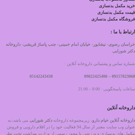
خرید مکمل بدنسازی
قیمت مکمل بدنسازی
فروشگاه مکمل بدنسازی
ارتباط با ما :
خراسان رضوی- نیشابور- خیابان امام خمینی- جنب پاساژ قریشی- داروخانه
دکتر شورابی
شماره تماس و پشتیبانی داروخانه آنلاین :
09022425400 05142243438
09157023060 –
ساعات پاسخگویی : 8:00 – 21:00
داروخانه آنلاین
داروخانه آنلاین خیام دارو
، زیرمجموعه داروخانه
دکتر
شورابی
می باشد،به
عنوان وب سایت معتبر از سال 94 فعالیت خود را در اقلام دارویی و فروش
مکمل های بدنسازی و ورزشی با مجوز رسمی از وزارت بهداشت تحت نظر