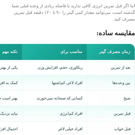
اما اگر قبل تمرین انرژی کافی ندارید یا فاصله زیادی از وعده قبلی شما
گذشته است، می‌توانید مقدار کمی گینر را ۹۰ تا ۱۲۰ دقیقه قبل تمرین
مصرف کنید.
مقایسه ساده:
زمان مصرف گینر
مناسب برای
نکته مهم
بعد از تمرین
ریکاوری، حجم، افزایش وزن
یکی از بهتر
بین وعده‌ها
افراد لاغر، کم‌اشتها
کمک به افز
صبح
کسانی که صبحانه نمی‌خورند
بهتر است ج
قبل تمرین
افراد کم‌انرژی
نباید نزدی
قبل خواب
افراد خیلی لاغر
احتمال افز