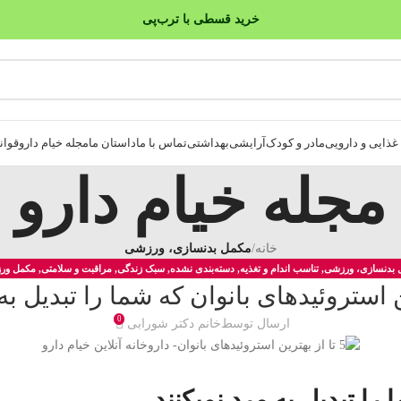
خرید قسطی با ترب‌پی
۴ قسط، بدون کارمزد
بدون ضامن، بدون سود
ذایی و دارویی
مادر و کودک
آرایشی
بهداشتی
تماس با ما
داستان ما
مجله خیام دارو
قوانی
مجله خیام دارو
خانه
/
مکمل بدنسازی، ورزشی
 بدنسازی، ورزشی
,
تناسب اندام و تغذیه
,
دسته‌بندی نشده
,
سبک زندگی
,
مراقبت و سلامتی
,
مکمل ور
0
ارسال توسط
خانم دکتر شورابی