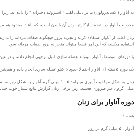
به آناوار (اکساندرولون) بنا بر دلیلی‌ لقب “ استروئید دخترانه “ را داده اند.
محبوبیت آناوار در نتیجه سازگارتر بودن آن با بدن است، که باعث میشود هم مردان
زنان اغلب از آناوار استفاده کرده و تجربه بروز هیچگونه صفات مردانه را ندارند.
استفاده میکنند، که این امر قطعا میتواند منجر به بروز صفات مردانه شود.
با دوز‌های متوسط، آناوار میتواند عضله سازی قابل توجهی‌ انجام داده، و در عی
یک دوره ۵ هفته ای آناوار احتمالا حدود ۵ کیلو عضله سازی انجام داده و همچنین حدود ۵ کیلو چربی‌ سوزی نیز انجام خواهد داد.
میلی‌ گرم)، غیر ضروری هستند، زیرا برخی‌ زنان گزارش نتایج بسیار خوب حتی با دوز‌های بسیار اندک به ا
دوره آناوار برای زنان
هفته ۱ :
آناوار : ۵ میلی‌ گرم در روز