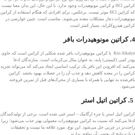
کراتین HCl و کراتین مونوهیدرات وجود ندارد. با این حال، این بدان معنا نیست
که کراتین HCl موثر نیست. برعکس، برای افرادی که هنگام استفاده از کراتین
مونوهیدرات دچار مشکلات معده می‌شوند، مناسب است. چنین عوارضی در
کراتین هیدروکلراید، بسیار کمتر است.
4. کراتین مونوهیدرات بافر
Kre-Alkalyn یا کراتین مونوهیدرات بافر شده شکلی از کراتین است که حاوی
پودر کمی (کیمیتی) پایه، به عنوان مثال بی‌کربنات است. سازندگان ادعا
می‌کنند که افزودن این بافر یک ترکیب اساسی ایجاد می‌کند که می‌تواند تجزیه
کراتین را در معده کاهش دهد و جذب آن را در عضلات بهبود بخشد. کراتین
بافرشده به تنهایی یا همراه با بسیاری از محرک‌های قبل از تمرین فروخته
می‌شود.
5. کراتین اتیل استر
کراتین اتیل استر با جزء ارگانیک – استر غنی شده است. برخی از تولیدکنندگان
ادعا می‌کنند که نسبت به کراتین مونوهیدرات معمولی بهتر جذب می‌شود؛ زیرا
راحت‌تر در چربی حل می‌شود. این نوع، مورد علاقه ما نیست و تحقیقات
درباره نتایج اثربخشی آن توافق ندارند.