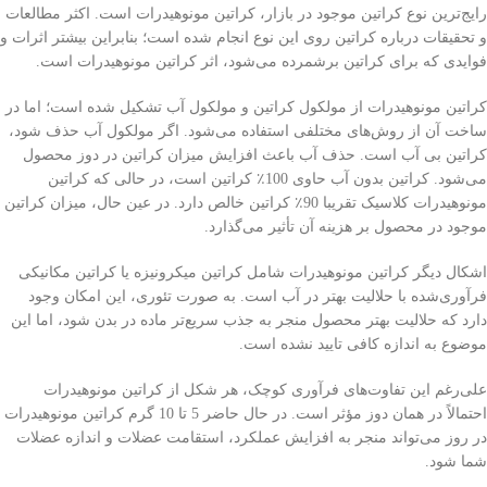
رایج‌ترین نوع کراتین موجود در بازار، کراتین مونوهیدرات است. اکثر مطالعات
و تحقیقات درباره کراتین روی این نوع انجام شده است؛ بنابراین بیشتر اثرات و
فوایدی که برای کراتین برشمرده می‌شود، اثر کراتین مونوهیدرات است.
کراتین مونوهیدرات از مولکول کراتین و مولکول آب تشکیل شده است؛ اما در
ساخت آن از روش‌های مختلفی استفاده می‌شود. اگر مولکول آب حذف شود،
کراتین بی آب است. حذف آب باعث افزایش میزان کراتین در دوز محصول
می‌شود. کراتین بدون آب حاوی 100٪ کراتین است، در حالی که کراتین
مونوهیدرات کلاسیک تقریبا 90٪ کراتین خالص دارد. در عین حال، میزان کراتین
موجود در محصول بر هزینه آن تأثیر می‌گذارد.
اشکال دیگر کراتین مونوهیدرات شامل کراتین میکرونیزه یا کراتین مکانیکی
فرآوری‌شده با حلالیت بهتر در آب است. به صورت تئوری، این امکان وجود
دارد که حلالیت بهتر محصول منجر به جذب سریع‌تر ماده در بدن شود، اما این
موضوع به اندازه کافی تایید نشده است.
علی‌رغم این تفاوت‌های فرآوری کوچک، هر شکل از کراتین مونوهیدرات
احتمالاً در همان دوز مؤثر است. در حال حاضر 5 تا 10 گرم کراتین مونوهیدرات
در روز می‌تواند منجر به افزایش عملکرد، استقامت عضلات و اندازه عضلات
شما شود.