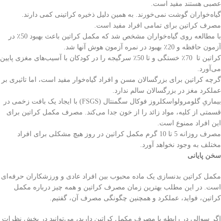
عصبی هستند مفید است.
گیاه‌خواران گوشت نمی‌خورند. به همین دلیل ذخیره کراتینی کمی دارند.
مصرف کراتین برای تمامی افراد مفید است.
با مطالعه روی گیاه‌خواران مشخص شد که مکمل کراتین باعث بهبود 50٪ در
آزمون حافظه و 20٪ بهبود در نمره آزمون هوش آنها شد.
کراتین تا 70٪ خستگی و تا 50٪ سرگیجه را در کودکان با آسیب‌های مغزی پایین
می‌آورد.
گرچه کراتین برای بزرگسالان مسن و افراد گیاه‌خوار مفید است، اما تاثیری بر
عملکرد مغز در بزرگسالان سالم ندارد.
بیماریِ گلومرولواسکلروز فوکال سگمنتال (FSGS) با ایجاد یک بافت زخمی در
قسمتی از کلیه، مواد زائد را از خون جدا می‌کند. مصرف مکمل کراتین برای
این افراد ممنوع است.
مصرف روزانه 5 تا 10 گرم مکمل کراتین در روز هیچ مشکلی برای افراد
مختلف به وجود نخواهد آورد.
سخن پایانی
مکمل کراتین بدنسازی یک ماده محبوب بین افراد عادی و ورزشکاران حرفه‌ای
است. در این مطلب بهترین زمان مصرف کراتین و همه چیز درباره مکمل
کراتین، فواید، عملکرد و همچنین چگونگی مصرف آن، گفتیم.
اگر سوالی در رابطه با مصرف مکمل کراتین دارید، می‌توانید در بخش نظرات