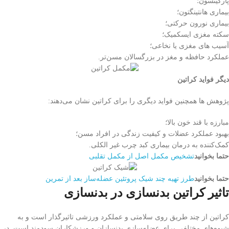
پارکینسون؛
بیماری هانتینگتون؛
بیماری نورون حرکتی؛
سکته مغزی ایسکمیک؛
آسیب های مغزی یا نخاعی؛
عملکرد حافظه و مغز در بزرگسالان مسن‌تر.
دیگر فواید کراتین
پژوهش ها همچنین فواید دیگری را برای کراتین نشان می‌دهند:
مبارزه با قند خون بالا؛
بهبود عملکرد عضلات و کیفیت زندگی در افراد مسن؛
کمک‌کننده به درمان بیماری کبد چرب غیر الکلی.
حتما بخوانید
تشخیص مکمل اصل از مکمل تقلبی
حتما بخوانید
طرز تهیه چند شیک پروتئین عضله‌ساز بعد از تمرین
تاثیر کراتین بدنسازی در بدنسازی
کراتین از چند طریق روی سلامتی و عملکرد ورزشی تاثیرگذار است و به
شیوه‌های مختلفی برای عضله‌سازی بدنسازان و ورزشکاران سودمند است. در