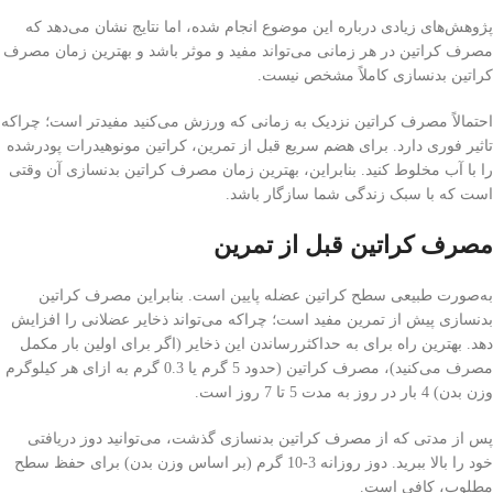
پژوهش‌های زیادی درباره این موضوع انجام شده، اما نتایج نشان می‌دهد که
مصرف کراتین در هر زمانی می‌تواند مفید و موثر باشد و بهترین زمان مصرف
کراتین بدنسازی کاملاً مشخص نیست.
احتمالاً مصرف کراتین نزدیک به زمانی که ورزش می‌کنید مفیدتر است؛ چراکه
تاثیر فوری دارد. برای هضم سریع قبل از تمرین، کراتین مونوهیدرات پودر‌شده
را با آب مخلوط کنید. بنابراین، بهترین زمان مصرف کراتین بدنسازی آن وقتی
است که با سبک زندگی شما سازگار باشد.
مصرف کراتین
قبل از تمرین
به‌صورت طبیعی سطح کراتین عضله پایین است. بنابراین مصرف کراتین
بدنسازی پیش از تمرین مفید است؛ چراکه می‌تواند ذخایر عضلانی را افزایش
دهد. بهترین راه برای به حداکثررساندن این ذخایر (اگر برای اولین بار مکمل
مصرف می‌کنید)، مصرف کراتین (حدود 5 گرم یا 0.3 گرم به ازای هر کیلوگرم
وزن بدن) 4 بار در روز به مدت 5 تا 7 روز است.
پس از مدتی که از مصرف کراتین بدنسازی گذشت، می‌توانید دوز دریافتی
خود را بالا ببرید. دوز روزانه 3-10 گرم (بر اساس وزن بدن) برای حفظ سطح
مطلوب، کافی است.