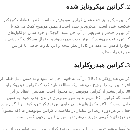
2. کراتین میکرونایز شده
کراتین میکرونایز شده همان کراتین مونوهیدرات است که به قطعات کوچکتر
شکسته شده است (میکرونایز شده است). همین موضوع کمک می‌کند تا
کراتین راحت‌تر و سریع‌تر در آب حل شود. کوچک و خرد شدنِ مولکول‌های
کراتین باعث می‌شود که بهتر جذب بدن بشوند و احتمالِ مشکلات گوارشی و
نفخ را کاهش می‌دهد. در کل از نظر نتیجه و اثر، تفاوت خاصی با کراتین
مونوهیدرات ندارد.
3. کراتین هیدروکلراید
کراتین هیدروکلراید (HCl) در آب به خوبی حل می‌شود و به همین دلیل خیلی از
افراد این نوع را ترجیح می‌دهند. یک مطالعه تایید کرد که کراتین هیدروکلراید
38 برابر بیشتر از کراتین مونوهیدرات محلول است. همچنین اعتقاد بر این
است که کراتین HCl می‌تواند به طور موثرتری در بدن جذب شود. به همین
دلیل است که اکثر مکمل‌های غذایی حاوی این نوع کراتین، کمتر از 1 گرم ماده
فعال در هر دوز دارند. این مقدار در مقایسه با کراتین مونوهیدرات (که معمولاً
در دوزهای 5 گرمی تجویز می‌شود) به میزان قابل توجهی کمتر است.
متأسفانه هنوز تحقیقات زیادی روی این نوع کراتین و بررسی تفاوت در اثرات