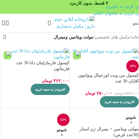
۴ قسط، بدون کارمزد
رد کردن به ناوبری
رد کردن به محتوای اصلی
منو
خانه
/
مکمل های تخصصی
/
مولت ویتامین ومینرال
کپسول فارماژلیتان دانا 30 عدد
-11%
فارماتون
کپسول من ویت اورجینال ویواتیون
۴۶۲,۰۰۰
تومان
آقایان 30 عدد
افزودن به سبد خرید
۷۵۰,۰۰۰
تومان
۸۴۲,۰۰۰
تومان
افزودن به سبد خرید
ناموجو
-32%
د
مولتی ویتامین + مینرال ژن استار
ناموجو
د
(30عدد قرص)