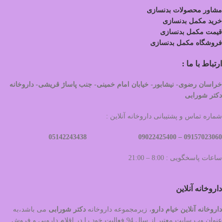
مشاور محصولات بدنسازی
خرید مکمل بدنسازی
قیمت مکمل بدنسازی
فروشگاه مکمل بدنسازی
ارتباط با ما :
خراسان رضوی- نیشابور- خیابان امام خمینی- جنب پاساژ قریشی- داروخانه
دکتر شورابی
شماره تماس و پشتیبانی داروخانه آنلاین :
09022425400 05142243438
09157023060 –
ساعات پاسخگویی : 8:00 – 21:00
داروخانه آنلاین
داروخانه آنلاین خیام دارو
، زیرمجموعه داروخانه
دکتر
شورابی
می باشد،به
عنوان وب سایت معتبر از سال 94 فعالیت خود را در اقلام دارویی و فروش