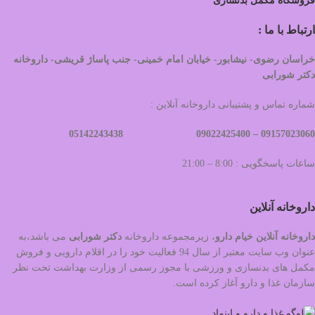
فروشگاه مکمل بدنسازی
ارتباط با ما :
خراسان رضوی- نیشابور- خیابان امام خمینی- جنب پاساژ قریشی- داروخانه
دکتر شورابی
شماره تماس و پشتیبانی داروخانه آنلاین :
09022425400 05142243438
09157023060 –
ساعات پاسخگویی : 8:00 – 21:00
داروخانه آنلاین
داروخانه آنلاین خیام دارو
، زیرمجموعه داروخانه
دکتر
شورابی
می باشد،به
عنوان وب سایت معتبر از سال 94 فعالیت خود را در اقلام دارویی و فروش
مکمل های بدنسازی و ورزشی با مجوز رسمی از وزارت بهداشت تحت نظر
سازمان غذا و دارو آغاز کرده است.