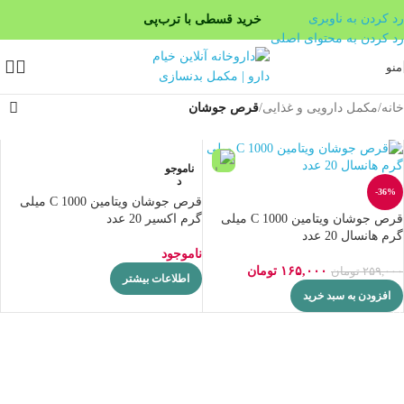
رد کردن به ناوبری
خرید قسطی با ترب‌پی
رد کردن به محتوای اصلی
۴ قسط، بدون کارمزد
منو
بدون ضامن، بدون سود
خانه
/
مکمل دارویی و غذایی
/
قرص جوشان
ناموجو
د
-36%
قرص جوشان ویتامین C 1000 میلی
قرص جوشان ویتامین C 1000 میلی
گرم اکسیر 20 عدد
گرم‌ هانسال 20 عدد
ناموجود
۱۶۵,۰۰۰
تومان
۲۵۹,۰۰۰
تومان
اطلاعات بیشتر
افزودن به سبد خرید