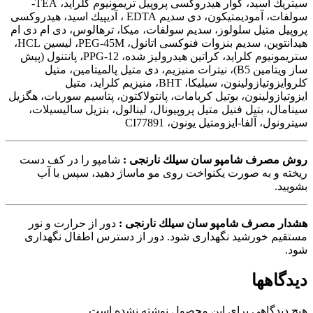
سیتریك اسید، گوار هیدروكسی پروپیل تریمونیوم كلراید، TEA-
سولفات، آمودیمتیكون، دی سدیم EDTA ، آدیپیك اسید، هیدروكسی
پروپیل متیل سلولوز، سدیم سولفات، میكا، ترهالوس، دی ام دی ام
هیدانتوین، سدیم بنزوات فنوكسی اتانول، PEG-45M، لیسین HCL،
ستریمونیوم كلراید، كراتین هیدرولیز شده، PPG-12، پانتنول (پیش
ساز ویتامین B5)، نیترات منیزیم، دی متیل پالمیتامین، متیل
كلروایزوتیازولینون، سیلیكا، BHT، منیزیم كلراید، متیل
ایزوتیازولینون، بوتیل كربامات، پانتولاكتون، پتاسیم سوربات، هگزیل
سینامال، بتیل فنیل متیل پروپیونال، لینالول، بنزیل سالیسیلات،
سیترونول، آلفا-ایزومتیل یونون، CI77891
روش مصرف شامپو سان سیلك نارنجی :
شامپو را در كف دست
ریخته و به صورت یكنواخت روی مو ماساژ دهید، سپس با آب
بشویید.
هشدار مصرف شامپو سان سیلك نارنجی :
دور از حرارت و نور
مستقیم خورشید نگهداری شود. دور از دسترس اطفال نگهداری
شود.
دیدگاهها
هیچ دیدگاهی برای این محصول نوشته نشده است.