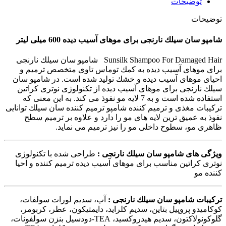
توضیحات
توضیحات
شامپو سان سیلك نارنجی برای موهای آسیب دیده 600 میلی لیتر
Sunsilk Shampoo For Damaged Hair شامپو سان سیلك نارنجی
برای موهای آسیب دیده به كمك توماس تاوی متخصص ترمیم و
احیای موهای آسیب دیده و خشك تولید شده است. در شامپو سان
سیلك نارنجی برای موهای آسیب دیده از تكنولوژی نوتری كراتین
استفاده شده است و به 7 لایه مو نفوذ می كند. به این معنی كه
تركیبات مغذی و ترمیم كننده شامپو ترمیم كننده سان سیلك توانایی
نفوذ به عمیق ترین لایه های مو را دارد و علاوه بر ترمیم سطح
ظاهری مو، سطوح داخلی مو را نیز ترمیم می نماید.
ویژگی های شامپو سان سیلك نارنجی :
طراحی شده با تكنولوژی
نوتری كراتین مناسب برای موهای آسیب دیده ترمیم كننده و احیا
كننده مو
تركیبات شامپو سان سیلك نارنجی :
آب، سدیم لورات سولفات،
كوكامیدو پروپیل بتاین، سدیم كلراید، دایمتیكون، عطر، كربومر،
گلوكونولاكتون، سدیم هیدروكسید، TEA-دودسیل بنزن سولفونات،