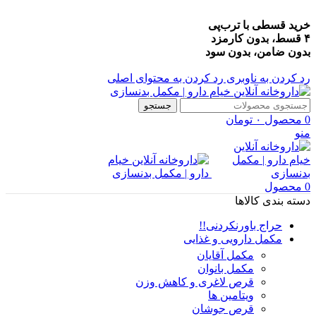
خرید قسطی با ترب‌پی
۴ قسط، بدون کارمزد
بدون ضامن، بدون سود
رد کردن به ناوبری
رد کردن به محتوای اصلی
جستجو
0
محصول
۰
تومان
منو
0
محصول
دسته بندی کالاها
حراج باورنکردنی!!
مکمل دارویی و غذایی
مکمل آقایان
مکمل بانوان
قرص لاغری و کاهش وزن
ویتامین ها
قرص جوشان