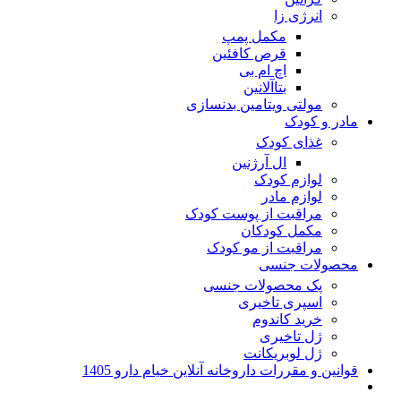
انرژی زا
مکمل پمپ
قرص کافئین
اچ ام بی
بتاآلانین
مولتی ویتامین بدنسازی
مادر و کودک
غذای کودک
ال آرژنین
لوازم کودک
لوازم مادر
مراقبت از پوست کودک
مکمل کودکان
مراقبت از مو کودک
محصولات جنسی
پک محصولات جنسی
اسپری تاخیری
خرید کاندوم
ژل تاخیری
ژل لوبریکانت
قوانین و مقررات داروخانه آنلاین خیام دارو 1405