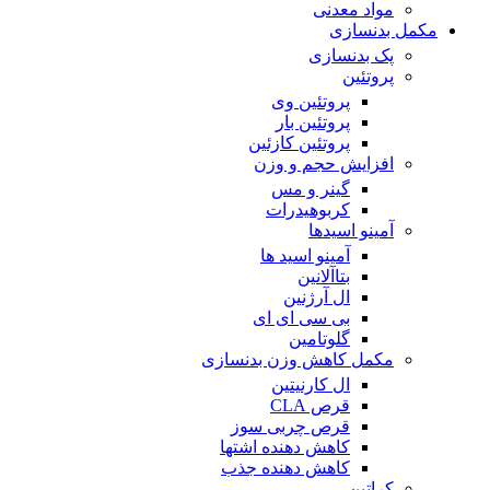
مواد معدنی
مکمل بدنسازی
پک بدنسازی
پروتئین
پروتئین وی
پروتئین بار
پروتئین کازئین
افزایش حجم و وزن
گینر و مس
کربوهیدرات
آمینو اسیدها
آمینو اسید ها
بتاآلانین
ال آرژنین
بی سی ای ای
گلوتامین
مکمل کاهش وزن بدنسازی
ال کارنیتین
قرص CLA
قرص چربی سوز
کاهش دهنده اشتها
کاهش دهنده جذب
کراتین