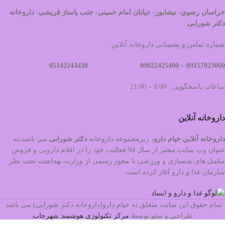
خراسان رضوی- نیشابور- خیابان امام خمینی- جنب پاساژ قریشی- داروخانه
دکتر شورابی
شماره تماس و پشتیبانی داروخانه آنلاین :
09022425400 05142243438
09157023060 –
ساعات پاسخگویی : 8:00 – 21:00
داروخانه آنلاین
داروخانه آنلاین خیام دارو
، زیرمجموعه داروخانه
دکتر
شورابی
می باشد،به
عنوان وب سایت معتبر از سال 94 فعالیت خود را در اقلام دارویی و فروش
مکمل های بدنسازی و ورزشی با مجوز رسمی از وزارت بهداشت تحت نظر
سازمان غذا و دارو آغاز کرده است.
تمام حقوق این سایت متعلق به خیام دارو(داروخانه دکتر شورابی) می باشد.
طراحی و سئو توسط
مرکز تکنولوژی هوشمند شهرجاب