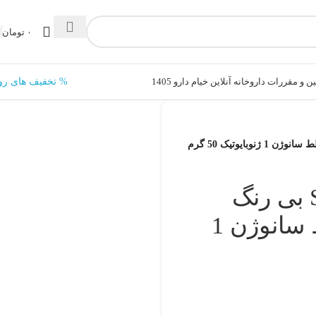
۰
تومان
ن و مقررات داروخانه آنلاین خیام دارو 1405
% تخفیف های رو
کرم ضد آفتاب SPF50 بی رنگ
پوست چرب و مختلط سانوژن 1