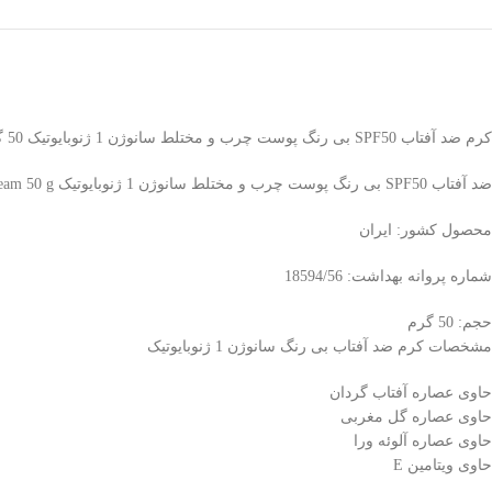
کرم ضد آفتاب SPF50 بی رنگ پوست چرب و مختلط سانوژن 1 ژنوبایوتیک 50 گرم
ضد آفتاب SPF50 بی رنگ پوست چرب و مختلط سانوژن 1 ژنوبایوتیک GenoBiotic SunoGen 1 SPF50 Colorless Sunscreen Cream 50 g
محصول کشور: ایران
شماره پروانه بهداشت: 18594/56
حجم: 50 گرم
مشخصات کرم ضد آفتاب بی رنگ سانوژن 1 ژنوبایوتیک
حاوی عصاره آفتاب گردان
حاوی عصاره گل مغربی
حاوی عصاره آلوئه ورا
حاوی ویتامین E