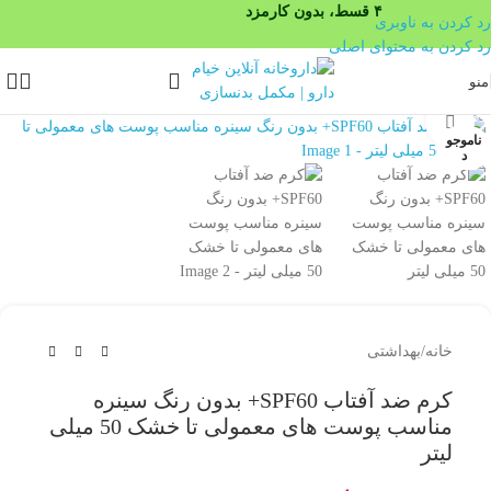
۴ قسط، بدون کارمزد
رد کردن به ناوبری
رد کردن به محتوای اصلی
منو
بزرگنمایی تصویر
ناموجو
د
خانه
/
بهداشتی
کرم ضد آفتاب SPF60+ بدون رنگ سینره
مناسب پوست های معمولی تا خشک 50 میلی
لیتر