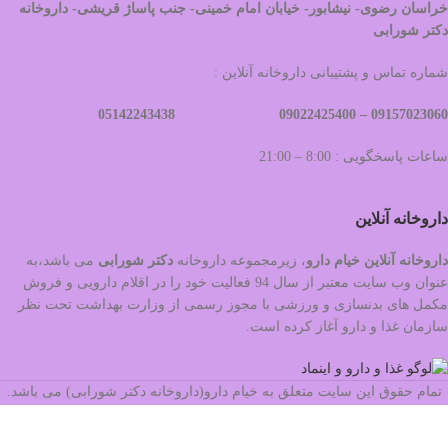
خراسان رضوی- نیشابور- خیابان امام خمینی- جنب پاساژ قریشی- داروخانه
دکتر شورابی
شماره تماس و پشتیبانی داروخانه آنلاین :
09022425400 05142243438
09157023060 –
ساعات پاسخگویی : 8:00 – 21:00
داروخانه آنلاین
داروخانه آنلاین خیام دارو
، زیرمجموعه داروخانه
دکتر
شورابی
می باشد،به
عنوان وب سایت معتبر از سال 94 فعالیت خود را در اقلام دارویی و فروش
مکمل های بدنسازی و ورزشی با مجوز رسمی از وزارت بهداشت تحت نظر
سازمان غذا و دارو آغاز کرده است.
تمام حقوق این سایت متعلق به خیام دارو(داروخانه دکتر شورابی) می باشد.
طراحی و سئو توسط
مرکز تکنولوژی هوشمند شهرجاب