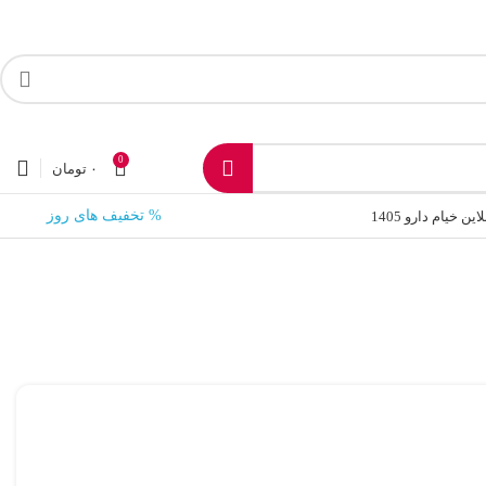
0
۰
تومان
ناموجود
% تخفیف های روز
 خیام دارو 1405