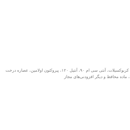
آب دیونیزه، آمونیوم لورت سولفات، عصاره آلوئه ورا، کوکامیدوپروپیل بتائین، دی سدیم لورت سولفوسوکسینات، کوکوگلوکوزید، گلیسرین، سدیم پیرولیدون کربوکسیلات، آنتی سی ام ۹۰، آنتیل ۱۲۰، پیروکتون اولامین، عصاره درخت