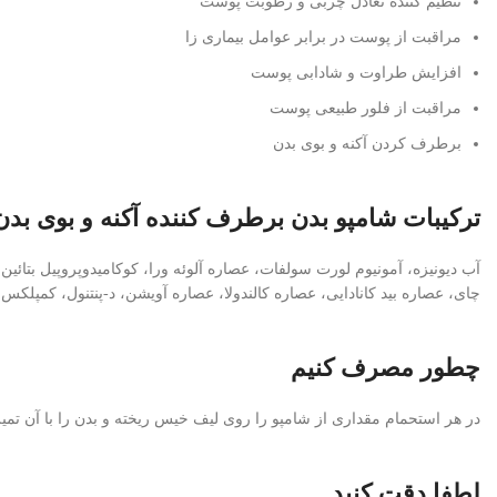
تنظیم کننده تعادل چربی و رطوبت پوست
مراقبت از پوست در برابر عوامل بیماری زا
افزایش طراوت و شادابی پوست
مراقبت از فلور طبیعی پوست
برطرف کردن آکنه و بوی بدن
ترکیبات شامپو بدن برطرف کننده آکنه و بوی بدن
چای، عصاره بید کانادایی، عصاره کالندولا، عصاره آویشن، د-پنتنول، کمپلکس فیتودرمینا اس، لاکتات سدیم، پلی کواترنیوم ۰
چطور مصرف کنیم
در هر استحمام مقداری از شامپو را روی لیف خیس ریخته و بدن را با آن تمیز 
لطفا دقت کنید