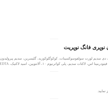
 نوپری فانگ نوپریت
۱، آلانتویین، اسید لاکتیک، EDTA، ماده محافظ و دیگر افزودنی‌های مجاز
نمایید.