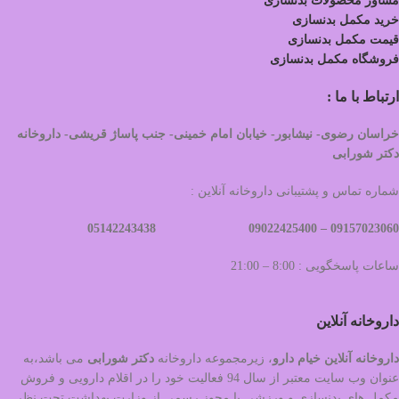
مشاور محصولات بدنسازی
خرید مکمل بدنسازی
قیمت مکمل بدنسازی
فروشگاه مکمل بدنسازی
ارتباط با ما :
خراسان رضوی- نیشابور- خیابان امام خمینی- جنب پاساژ قریشی- داروخانه
دکتر شورابی
شماره تماس و پشتیبانی داروخانه آنلاین :
09022425400 05142243438
09157023060 –
ساعات پاسخگویی : 8:00 – 21:00
داروخانه آنلاین
داروخانه آنلاین خیام دارو
، زیرمجموعه داروخانه
دکتر
شورابی
می باشد،به
عنوان وب سایت معتبر از سال 94 فعالیت خود را در اقلام دارویی و فروش
مکمل های بدنسازی و ورزشی با مجوز رسمی از وزارت بهداشت تحت نظر