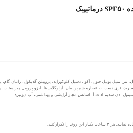
پیک
پارافینیوم لیکوئدیوم (پارافین مایع)، پلی سوربات ۸۰، کاپریلیک کاپریک تری گلیسیرید، تری دست ۶، عصاره
رسینول، دی سدیم اد ت آ، اسانس مجاز آرایشی و بهداشتی، آب دیونیزه