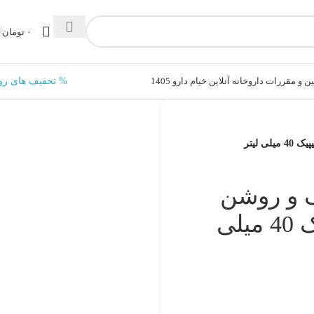
۰
تومان
ن و مقررات داروخانه آنلاین خیام دارو 1405
% تخفیف های رو
 و روشن
کننده SPF50 درماتیپیک 40 میلی