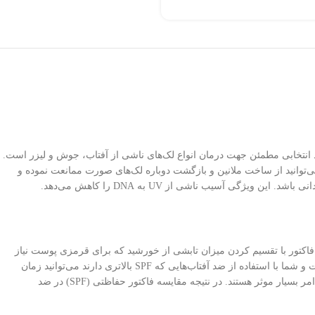
م ضد لک این برند انتخابی مطمئن جهت درمان انواع لک‌های ناشی از آفتاب، جوش و لیزر است.
ت درمانی داشته بلکه به روشن شدن پوست نیز کمک فوق‌العاده‌ای می‌کند. با استفاده از کرم روشن کننده SPF۵۰ درماتیپیک می‌توانید از ساخت ملانین و بازگشت دوباره لک‌های صورت ممانعت نموده و
 آسیب ناشی از UV به DNA را کاهش می‌دهد.
فاکتور با تقسیم کردن میزان تابشی از خورشید که برای قرمزی پوست نیاز
است بر میزان تابشی که بدون قرمز شدن پوست بدون ضد آفتاب نیاز است محاسبه می‌شود. البته اشتباه است که فکرکنید بهترین درجه SPF بالاترین آن است و شما با استفاده از ضد آفتاب‌هایی که SPF بالاتری دارند می‌توانید زمان
بیشتری را در آفتاب صرف کنید. موارد دیگری مانند شرایط آب و هوایی، نوع پوست، نحوه استفاده از کرم، ساعات مختلف روز و سایر عوامل محیطی در این امر بسیار موثر هستند. در نتیجه مقایسه فاکتور حفاظتی (SPF) در ضد