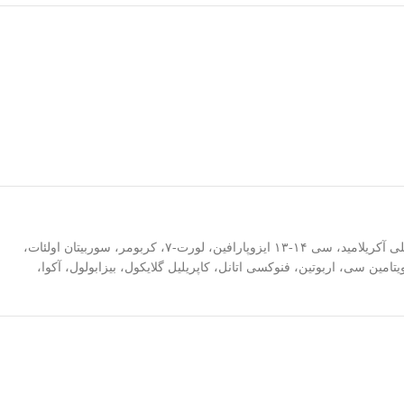
بیس- اتیل هگزیل اکسی فنول متوکسی، فنیل تریازین، متیلن بیس-بنزوتریازولیل، تترا متیل بوتیل فنول، آکوا، دسیل کلوکوزاید، پروپیلن گلایکول، زانتان گام، پلی آکریلامید، سی ۱۴-۱۳ ایزوپارافین، لورت-۷، کربومر، سوربیتان اولئات،
 شیرین بیان، آزلوگلایسینا، ایزو پروپیل میریستات، ویتامین سی، اربوتین، فنوکسی اتانل، کاپریلیل گلایکول، بیزابولول، آکوا،