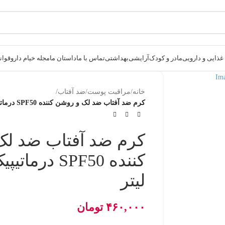
ذایی و دارویی
مادر و کودک
آرایشی
بهداشتی
تماس با ما
داستان ما
مجله خیام دارو
قوانی
خانه
/
مراقبت پوست
/
ضد آفتاب
/
کرم ضد آفتاب ضد لک و روشن کننده SPF50 درماتیپیک 40 میلی لیتر
کرم ضد آفتاب ضد لک
لیتر
۴۶۰,۰۰۰
تومان