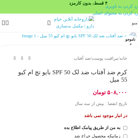
۴ قسط، بدون کارمزد
رد کردن به ناوبری
رد کردن به محتوای اصلی
منو
بزرگنمایی تصویر
ناموجو
د
خانه
/
مراقبت پوست
/
ضد آفتاب
کرم ضد آفتاب ضد لک SPF 50 بایو تچ ام کیو
55 میل
۵۰۸,۰۰۰
تومان
تاریخ انقضا : بیش از سه سال
در انبار موجود نمی باشد
به من از طریق پیامک اطلاع بده
زمانیکه محصول حراج شد