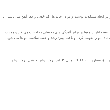
 در ایجاد مشکلات پوست و مو در خانم ها،
کم خونی
و فقر آهن می باشد، انار
 هسته انار از موها در برابر آلودگی های محیطی محافظت می کند و موجب
آب دیونیزه، گلیسرین، ستیل الکل، پارافین مایع، آلکیل آمیدو پروپیل بتائین، سترمونیوم کلراید، سدیم PCA، سیکلو پنتاسیلوکسان، آلفا توکوفرول استات(ویتامین E)، عصاره انار، EDTA، متیل کلراید ایزوتیازولین و متیل ایزوتیازولین،