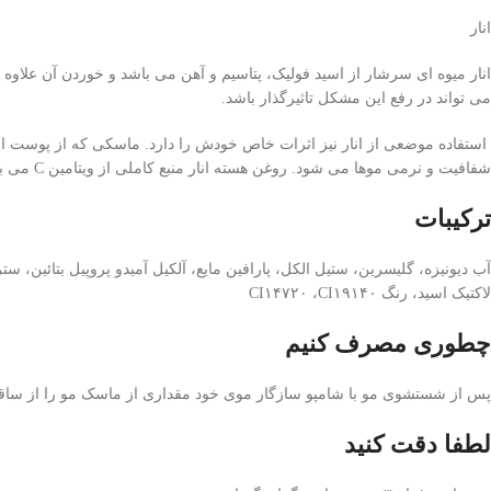
انار
انار میوه ای سرشار از اسید فولیک، پتاسیم و آهن می باشد و خوردن آن علاوه
می تواند در رفع این مشکل تاثیرگذار باشد.
استفاده موضعی از انار نیز اثرات خاص خودش را دارد. ماسکی که از پوست ان
شفافیت و نرمی موها می شود. روغن هسته انار منبع کاملی از ویتامین C می باشد. این ویتامین برای رشد و سلامت موها ضروری بوده، بافت پیوندی فولیکول های مو را تقویت کرده و باعث بهبود رشد و حفظ سلامت مو ها می شود.
ترکیبات
لاکتیک اسید، رنگ CI۱۴۷۲۰ ،CI۱۹۱۴۰
چطوری مصرف کنیم
پس از شستشوی مو با شامپو سازگار موی خود مقداری از ماسک مو را از ساقه تا انتهای مو مالیده و به مدت ۲ ت
لطفا دقت کنید