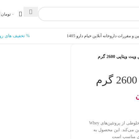
۰
تومان
ن و مقررات داروخانه آنلاین خیام دارو 1405
% تخفیف های رو
 ویتاپی 2600 گرم
ن
پودر مس ویت ویتاپی حاوی ۳۰% پروتئین شامل مخلوطی از پروتئین‌های Whey
ن را تامین می‌کند. این محصول به
زی مناسب است