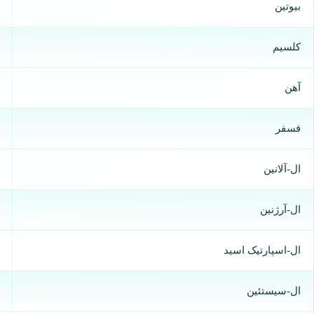
بیوتین
کلسیم
آهن
فسفر
ال-آلانین
ال-آرژنین
ال-اسپارتیک اسید
ال-سیستئین