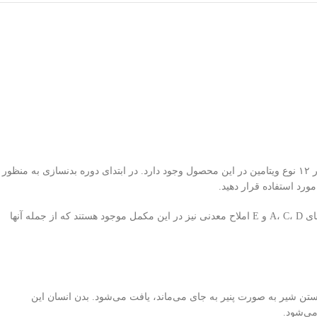
پودر مس ویت ویتاپی از تحلیل عضلانی جلوگیری نموده و برای افزایش وزن به ویژه برای ورزشکاران بسیار مناسب است. مخلوطی از پروتئین‌های وی در کنار ۱۲ نوع ویتامین در این محصول وجود دارد. در ابتدای دوره بدنسازی به منظور
ورد استفاده قرار دهید.
جهت جلوگیری از تحلیل عضلانی این مکمل یکی از بهترین گزینه‌ها است. در هر سروینگ این مکمل ۸۸۶,۲ کالری برای بدن شما تامین می‌کند. به جز ویتامین‌های A، C، D و E املاح معدنی نیز در این مکمل موجود هستند که از جمله آنها
بستن شیر به صورت پنیر به جای می‌ماند، یافت می‌شود. بدن انسان این
می‌شود.