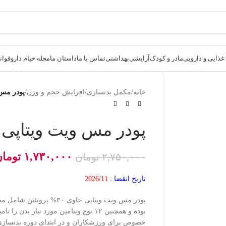
ذایی و دارویی
مادر و کودک
آرایشی
بهداشتی
تماس با ما
داستان ما
مجله خیام دارو
قوانی
خانه
/
مکمل بدنسازی
/
افزایش حجم و وزن
/
پودر مس ویت
پودر مس ویت ویتاپی 2600 گرم
۱,۷۳۰,۰۰۰
توما
۲,۷۵۰,۰۰۰
تومان
تاریخ انقضا :
2026/11
بوده و همچنین ۱۲ نوع ویتامین مورد نیاز بد
خصوص برای ورزشکاران و در ابتدای دوره بدنسا