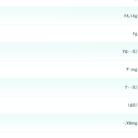
۶۸,۱۸g
۶g
۲۵۰۰IU
۳۰mg
۲۰۰IU
۱۵IU
۰,۷۵mg