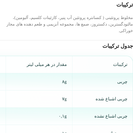
ترکیبات
مخلوط پروتئینی ( کنسانتره پروتئین آب پنیر، کازئینات کلسیم، آلبومین)،
مالتودگسترین، دکستروز، صمغ ها، مجموعه آنزیمی و طعم دهنده های مجاز
خوراکی.
جدول ترکیبات
ترکیبات
مقدار در هر میلی لیتر
د
چربی
۸g
%
چربی اشباع شده
۷g
*
چربی اشباع نشده
۰,۱g
*