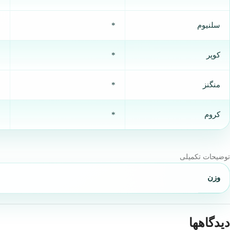
سلنیوم
*
%
کوپر
*
%
منگنز
*
%
کروم
*
%
توضیحات تکمیلی
وزن
دیدگاهها