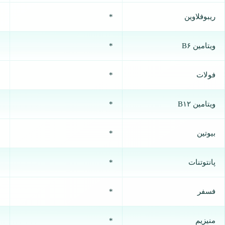
ریبوفلاوین
*
%
ویتامین B۶
*
%
فولات
*
%
ویتامین B۱۲
*
%
بیوتین
*
%
پانتوتنات
*
%
فسفر
*
%
منیزیم
*
%