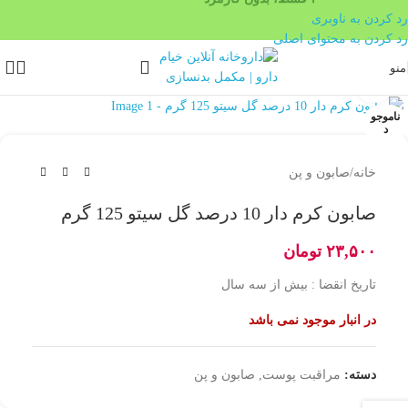
رد کردن به ناوبری
رد کردن به محتوای اصلی
منو
بزرگنمایی تصویر
ناموجو
د
خانه
/
صابون و پن
صابون کرم دار 10 درصد گل سیتو 125 گرم
۲۳,۵۰۰
تومان
تاریخ انقضا : بیش از سه سال
در انبار موجود نمی باشد
دسته:
مراقبت پوست
,
صابون و پن