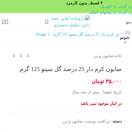
۴ قسط، بدون کارمزد
رد کردن به ناوبری
رد کردن به محتوای اصلی
منو
بزرگنمایی تصویر
ناموجو
د
خانه
/
صابون و پن
صابون کرم دار 25 درصد گل سیتو 125 گرم
۳۵,۰۰۰
تومان
تاریخ انقضا : بیش از سه سال
در انبار موجود نمی باشد
دسته:
مراقبت پوست
,
صابون و پن