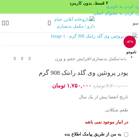
۴ قسط، بدون کارمزد
رد کردن به ناوبری
رد کردن به محتوای اصلی
منو
بزرگنمایی تصویر
-47%
ناموجو
د
خانه
/
مکمل بدنسازی
/
افزایش حجم و وزن
پودر پروتئین وی گلد رانتک 908 گرم
۱,۷۵۰,۰۰۰
تومان
۳,۳۰۰,۰۰۰
تومان
تاریخ انقضا:بیش از یک سال
طعم:شکلاتی
در انبار موجود نمی باشد
به من از طریق پیامک اطلاع بده