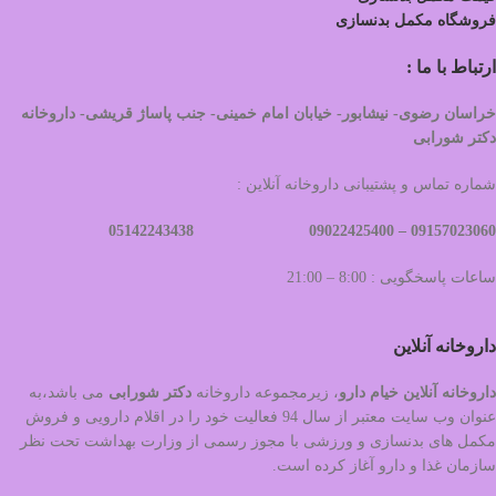
فروشگاه مکمل بدنسازی
ارتباط با ما :
خراسان رضوی- نیشابور- خیابان امام خمینی- جنب پاساژ قریشی- داروخانه
دکتر شورابی
شماره تماس و پشتیبانی داروخانه آنلاین :
09022425400 05142243438
09157023060 –
ساعات پاسخگویی : 8:00 – 21:00
داروخانه آنلاین
داروخانه آنلاین خیام دارو
، زیرمجموعه داروخانه
دکتر
شورابی
می باشد،به
عنوان وب سایت معتبر از سال 94 فعالیت خود را در اقلام دارویی و فروش
مکمل های بدنسازی و ورزشی با مجوز رسمی از وزارت بهداشت تحت نظر
سازمان غذا و دارو آغاز کرده است.