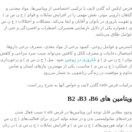
قرص ایکس اید گلدن لایف با ترکیبی اختصاصی از ویتامین‌ها، مواد معدنی و
گیاهان دارویی موثر، نقش مهمی را در افزایش تمایلات و قوای ( ج ن س ی )
و تقویت باروری در بانوان و آقایان و ایفا می‌کند. مشکلات و اختلالات ( ج ن س
ی ) همواره یکی از دلایل نارضایتی همسران، اضطراب و افسردگی و حتی از
عوامل طلاق می‌باشد.
استرس و عوامل روحی، کمبود برخی از مواد مغذی، مصرف برخی داروها،
استعمال دخانیات و مصرف الکل و کافئین می‌تواند سبب سرد مزاجی و کاهش
توان ( ج ن س ی ) و
ناباروری در زوجین
شود. میل ( ج ن س ی ) و برخورداری
از عملکرد ( ج ن س ی ) مناسب، یکی از مهمترین نیازهای انسان و ضامن
تداوم و موفقیت در زندگی زناشویی به شمار می‌رود.
ترکیبات قرص xade گلدن لایف و خواص آنها به شرح زیر است:
ویتامین‌ های B2 ،B3 ،B6
وجود مقادیر قابل توجه این ویتامین‌ها در قرص x ade سبب فعال شدن
چرخه‌های متابولیسمی بدن و در نتیجه تولید انرژی برای فعالیت‌های ( ج ن س
ی )، تولید هورمون‌های ( ج ن س ی ) و افزایش تمایلات ( ج ن س ی ) در زنان
و مردان می‌شود.