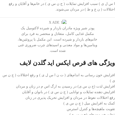
ا س ل ی ) سبب افزایش تمایلات ( ج ن س ی ) در خانم‌ها و آقایان و رفع
اختلالات ( ن ع و ظ ) در مردان می‌شوند.
پودر شیر ویژه مادران باردار و شیرده لاکتومیل یک
مکمل غذایی کامل، متعادل و منحصر به فرد برای
خانم‌های باردار و شیرده است. این مکمل با پروتئین‌ها،
ویتامین‌ها و مواد معدنی و اسیدهای چرب ضروری غنی
شده است.
ویژگی های قرص ایکس اید گلدن لایف
افزایش خون رسانی به اندام‌های ( ت ن ا س ل ی ) و رفع اختلالات ( ج ن س
ی )
افزایش لذت (ج ن س ی) در رسیدن به ارگ اس م در زنان و مردان
افزایش دهنده تمایلات و توانایی ( ج ن س ی ) در بانوان و آقایان
رفع اختلالات نعوظ در مردان و افزایش تحریک پذیری در زنان
کمک به افزایش میل ( ج ن س ی )
تقویت ماهیچه‌ها و کنترل استرس
تنظیم هورمون‌های (ج ن س ی)