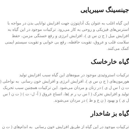
جینسینگ سیبریایی
این گیاه اغلب به عنوان یک آداپتوژن جهت افزایش توانایی بدن در مواجه با
استرس‌های فیزیکی و روحی به کار می‌رود. ترکیبات موجود در این گیاه به
افزایش میل ( ج ن س ی )، افزایش انرژی و رفع خستگی مزمن، حفظ
سلامت قلب و عروق، تقویت حافظه، رفع بی خوابی و تقویت سیستم ایمنی
کمک می‌کنند.
گیاه خارخاسک
ترکیبات استروئیدی موجود در میوه‌های این گیاه سبب افزایش تولید
هورمون‌های ( ج ن س ی )، افزایش انرژی و افزایش خون رسانی به نواحلی (
ت ن ا س ل ی ) در زنان و مردان می‌شود. این ترکیبات همچنین سبب تحریک
تولید و افزایش تحرک ( ا س پ ر م )‌ها، اتساع عروق ( آ- ل- ت ) ( ت ن ا س
ل ی ) و بهبود ( ن ع و ظ ) در مردان می‌شوند.
گیاه بز شاخدار
ترکیبات موجود در این گیاه از طریق افزایش خون رسانی به اندام‌های ( ت ن