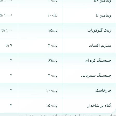
ویتامین B۶
۲۰mg
>۱۰۰ %
ویتامین E
۱۰۰IU
>۱۰۰ %
زینک گلوکونات
۱۵mg
۱۰۰ %
منیزیم اکساید
۳۰mg
۷ %
جینسینگ کره ای
۶۷mg
*
جینسینگ سیبریایی
۴۰mg
*
خارخاسک
۱۰۰mg
*
گیاه بز شاخدار
۱۵۰mg
*
*نیاز مصرف روزانه از طرف شرکت سازنده مشخص نشده است.