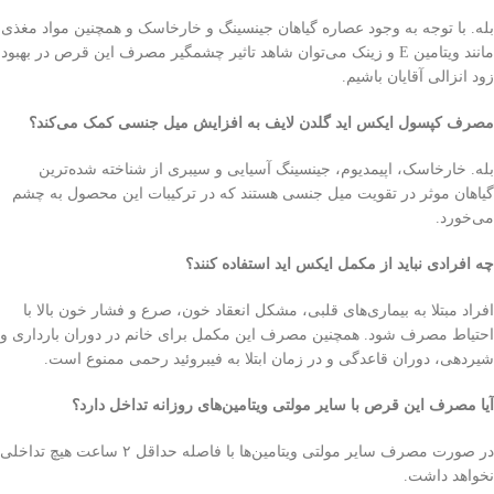
بله. با توجه به وجود عصاره گیاهان جینسینگ و خارخاسک و همچنین مواد مغذی
مانند ویتامین E و زینک می‌توان شاهد تاثیر چشمگیر مصرف این قرص در بهبود
زود انزالی آقایان باشیم.
مصرف کپسول ایکس اید گلدن لایف به افزایش میل جنسی کمک می‌کند؟
بله. خارخاسک، اپیمدیوم، جینسینگ آسیایی و سیبری از شناخته شده‌ترین
گیاهان موثر در تقویت میل جنسی هستند که در ترکیبات این محصول به چشم
می‌خورد.
چه افرادی نباید از مکمل ایکس اید استفاده کنند؟
افراد مبتلا به بیماری‌های قلبی، مشکل انعقاد خون، صرع و فشار خون بالا با
احتیاط مصرف شود. همچنین مصرف این مکمل برای خانم در دوران بارداری و
شیردهی، دوران قاعدگی و در زمان ابتلا به فیبروئید رحمی ممنوع است.
آیا مصرف این قرص با سایر مولتی ویتامین‌های روزانه تداخل دارد؟
در صورت مصرف سایر مولتی ویتامین‌ها با فاصله حداقل ۲ ساعت هیچ تداخلی
نخواهد داشت.