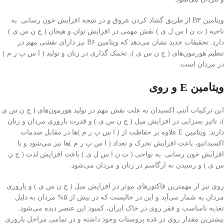
ویتامین B۳ از طریق گشاد کردن عروق و در نتیجه افزایش خون رسانی به
ناحیه ( ت ن ا س ل ی ) نقش مهمی در افزایش توان و هیجان ( ج ن س ی )
دارد. تحقیقات جدید نشان می‌دهد که ویتامین B۶ نیز دارای نقشی مهم در
تنظیم هورمون‌های ( ج ن س ی )، تخمک گذاری در زنان و تولید ( ا س پ ر م )
در مردان است.
ویتامین E و روی
این ترکیبات آنتی اکسیدان به علت نقش مهم در تولید هورمون‌های ( ج ن س ی
)، تاثیر بسزایی در افزایش میل ( ج ن س ی ) و قدرت باروری مردان و زنان
دارند. ویتامین E علاوه بر حفاظت از ( ا س پ ر م )‌ها در مقابل صدمات
اکسیداتیو، باعث افزایش تحرک و تعداد ( ا س پ ر م )‌ها نیز می‌شود و با
افزایش خون رسانی به نواحی ( ت ن ا س ل ی ) باعث افزایش لذت ( ج ن
س ی ) و رسیدن به ارگاسم در زنان و مردان می‌شود.
روی نیز از مهمترین فاکتورهای موثر در افزایش میل ( ج ن س ی ) و باروری
مردان به شمار می‌آید و این در حالیست که در بیش از ۵% مردان به دلیل
تغذیه نامناسب و فقر روی در خاک ایران، کمبود این عنصر دیده می‌شود.
بیشترین مقدار روی در غده پروستات وجود داشته و در تمامی مراحل باروری