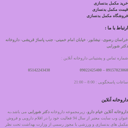
خرید مکمل بدنسازی
قیمت مکمل بدنسازی
فروشگاه مکمل بدنسازی
ارتباط با ما :
خراسان رضوی- نیشابور- خیابان امام خمینی- جنب پاساژ قریشی- داروخانه
دکتر شورابی
شماره تماس و پشتیبانی داروخانه آنلاین :
09022425400 05142243438
09157023060 –
ساعات پاسخگویی : 8:00 – 21:00
داروخانه آنلاین
داروخانه آنلاین خیام دارو
، زیرمجموعه داروخانه
دکتر
شورابی
می باشد،به
عنوان وب سایت معتبر از سال 94 فعالیت خود را در اقلام دارویی و فروش
مکمل های بدنسازی و ورزشی با مجوز رسمی از وزارت بهداشت تحت نظر