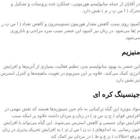
در آقایان از جمله متابولیسم هورمونی، عملکرد غده پروستات و تشکیل و
تحرک ( ا س پ ر م ) نقش دارد.
کمبود روی سبب کاهش مقدار هورمون تستوسترون و کاهش تعداد ( ا س پ ر
م )‌ها می‌شود. در زنان نیز کمبود این عنصر سبب سرد مزاجی و ناباروری
می‌شود.
منیزیم
این عنصر به بهبود متابولیسم بدن، تنظیم فعالیت بسیاری از آنزیم‌ها و افزایش
انرژی کمک می‌کنند. علاوه بر این منیزیوم در تقویت ماهیچه‌ها و کنترل استرس
نیز نقش دارد.
جینسینگ کره ای
مواد موثره این گیاه ترکیباتی به نام جین سینوزیدها هستند که نقش مهمی در
افزایش قوای ( ج ن س ی ) در زنان و مردان داشته علاوه بر اینکه سبب
افزایش توان جسمی و کاهش استرس می‌شوند. این گیاه می‌تواند با افزایش
خون رسانی به اندام‌های ( ت ن ا س ل ی ) به افزایش تحریک پذیری در زنان
و رفع اختلالات ( ن ع و ظ ) در مردان نیز کمک کند.