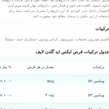
قرص ایکسی اید گلدن لایف با داروهای ضد انعقاد خون و آنتی پلاکت، داروهای
حاوی لیتیوم، کاهنده قند خون و فشار خون، داروهای مهار کننده مونو آمین
اکسیداز تداخل دارد. افرادی که این داروها را مصرف می‌کنند، حتما برای
استفاده از این مکمل با پزشک معالج خود مشورت کنند.
ترکیبات
کلسیم هیدروژن فسفات، سوربیتول، کراس پویدون، استئاریک اسید، سیلیکا
جدول ترکیبات قرص ایکس اید گلدن لایف
ترکیبات
مقدار در هر قرص
% نیاز 
ویتامین B۲
۵mg
>۱۰۰ %
ویتامین B۳
۳۰mg
>۱۰۰ %