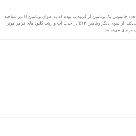
اگر قصد داشته باشیم به ویتامین‌ها و مواد مغذی ضرروی جهت سالم نگه داشتن ناخن‌ها اشاره کنیم، بیوتین یکی از مهم‌ترین آن‌ها است. بیوتین موجود در zinc plus جالینوس یک ویتامین از گروه ب بوده که به عنوان ویتامین H نیز شناخته
می‌شود. این ویتامین رشد سلول‌های سالم را تقویت نموده و در متابولیسم اسیدهای آمینه سازنده‌ پروتئین که جهت رشد و تقویت ناخن ضروری هستند، کمک می‌کند. از سوی دیگر ویتامین B۱۲ در جذب آب و رشد گلبول‌های قرمز موثر
موثری می‌نمایند.