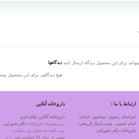
دیدگاهها
وانند برای این محصول دیدگاه ارسال کنند.
هیچ دیدگاهی برای این محصول نوش
ارتباط با ما :
داروخانه آنلاین
خراسان رضوی- نیشابور- خیابان
داروخانه آنلاین خیام دارو
،
امام خمینی- جنب پاساژ قریشی-
زیرمجموعه داروخانه
دکتر
شورابی
داروخانه دکتر شورابی
می باشد،به عنوان وب سایت
معتبر از سال 94 فعالیت خود را در