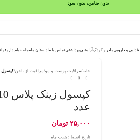
بدون ضامن، بدون سود
ذایی و دارویی
مادر و کودک
آرایشی
بهداشتی
تماس با ما
داستان ما
مجله خیام دارو
قوانی
خانه
/
مراقبت پوست و مو
/
مراقبت از ناخن
/
کپسول زینک پلا
عدد
۲۵,۰۰۰
تومان
تاریخ انقضا : هفت ماه