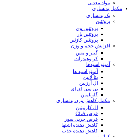
مواد معدنی
مکمل بدنسازی
پک بدنسازی
پروتئین
پروتئین وی
پروتئین بار
پروتئین کازئین
افزایش حجم و وزن
گینر و مس
کربوهیدرات
آمینو اسیدها
آمینو اسید ها
بتاآلانین
ال آرژنین
بی سی ای ای
گلوتامین
مکمل کاهش وزن بدنسازی
ال کارنیتین
قرص CLA
قرص چربی سوز
کاهش دهنده اشتها
کاهش دهنده جذب
کراتین