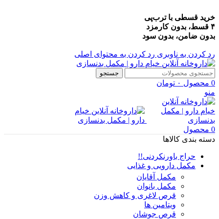
خرید قسطی با ترب‌پی
۴ قسط، بدون کارمزد
بدون ضامن، بدون سود
رد کردن به ناوبری
رد کردن به محتوای اصلی
جستجو
0
محصول
۰
تومان
منو
0
محصول
دسته بندی کالاها
حراج باورنکردنی!!
مکمل دارویی و غذایی
مکمل آقایان
مکمل بانوان
قرص لاغری و کاهش وزن
ویتامین ها
قرص جوشان