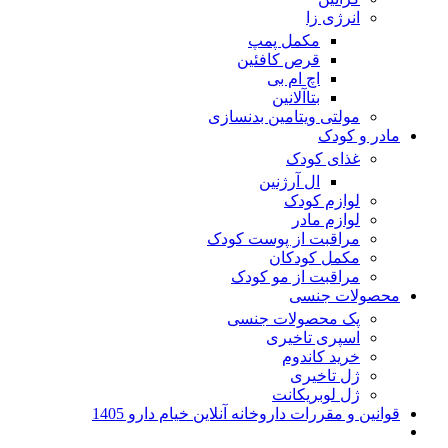
انرژی زا
مکمل پمپ
قرص کافئین
اچ ام بی
بتاآلانین
مولتی ویتامین بدنسازی
مادر و کودک
غذای کودک
ال آرژنین
لوازم کودک
لوازم مادر
مراقبت از پوست کودک
مکمل کودکان
مراقبت از مو کودک
محصولات جنسی
پک محصولات جنسی
اسپری تاخیری
خرید کاندوم
ژل تاخیری
ژل لوبریکانت
قوانین و مقررات داروخانه آنلاین خیام دارو 1405