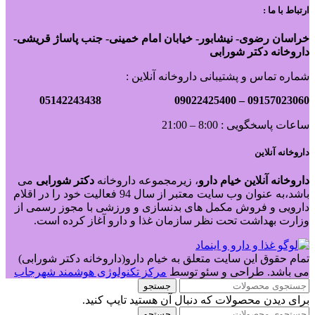
ارتباط با ما :
خراسان رضوی- نیشابور- خیابان امام خمینی- جنب پاساژ قریشی-
داروخانه دکتر شورابی
شماره تماس و پشتیبانی داروخانه آنلاین :
09022425400 05142243438
09157023060 –
ساعات پاسخگویی : 8:00 – 21:00
داروخانه آنلاین
داروخانه آنلاین خیام دارو
، زیرمجموعه داروخانه
دکتر
شورابی
می
باشد،به عنوان وب سایت معتبر از سال 94 فعالیت خود را در اقلام
دارویی و فروش مکمل های بدنسازی و ورزشی با مجوز رسمی از
وزارت بهداشت تحت نظر سازمان غذا و دارو آغاز کرده است.
تمام حقوق این سایت متعلق به خیام دارو(داروخانه دکتر شورابی)
می باشد. طراحی و سئو توسط
مرکز تکنولوژی هوشمند شهرجاب
جستجو
برای دیدن محصولات که دنبال آن هستید تایپ کنید.
جستجو