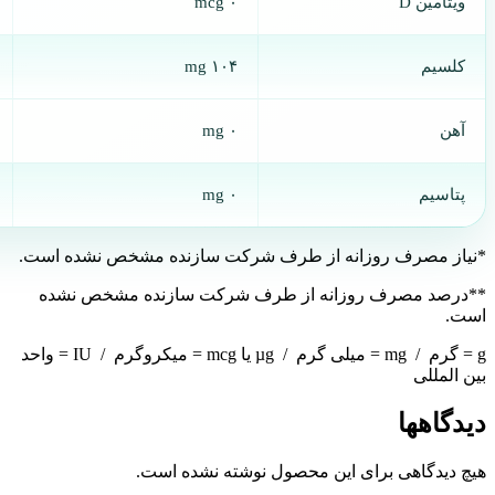
ویتامین D
۰ mcg
کلسیم
۱۰۴ mg
آهن
۰ mg
پتاسیم
۰ mg
*نیاز مصرف روزانه از طرف شرکت سازنده مشخص نشده است.
**درصد مصرف روزانه از طرف شرکت سازنده مشخص نشده
است.
g = گرم / mg = میلی گرم / µg یا mcg = میکروگرم / IU = واحد
بین المللی
دیدگاهها
هیچ دیدگاهی برای این محصول نوشته نشده است.