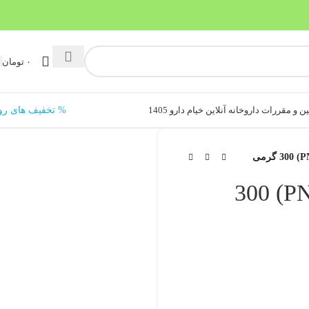
۰
تومان
ن و مقررات داروخانه آنلاین خیام دارو 1405
% تخفیف های رو
پودر سوپر کراتین (PNC) 300