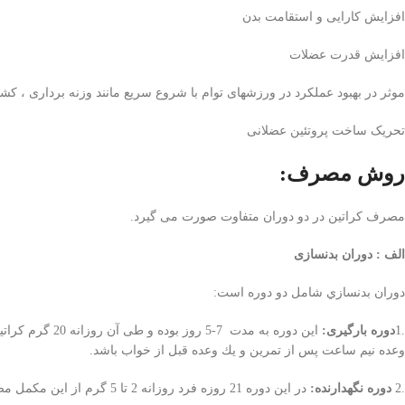
افزايش کارایی و استقامت بدن
افزایش قدرت عضلات
موثر در بهبود عملکرد در ورزشهای توام با شروع سریع مانند وزنه برداری ، 
تحریک ساخت پروتئین عضلانی
روش مصرف:
مصرف کراتين در دو دوران متفاوت صورت می گيرد.
الف : دوران بدنسازی
دوران بدنسازي شامل دو دوره است:
.1
دوره بارگيری:
وعده نيم ساعت پس از تمرين و يك وعده قبل از خواب باشد.
.2
دوره نگهدارنده:
در اين دوره 21 روزه فرد روزانه 2 تا 5 گرم از اين مکمل مصرف می نمايد. بهتر است نيمی از آن را 2-0/5 ساعت قبل از تمرين و نيم ديگر را 2-1ساعت پس از تمرين مصرف نماييد.