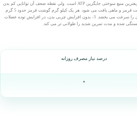
در بدن انسان از ترکیب کراتین و فسفات تولید شده و همراه با آدرنالین تری فسفات (ATP) در بافت عضله ذخیره می شود. در واقع CP در دسترس ترین و سریعترین منبع سوختی جایگزین ATP است. ولی نقطه ضعف آن توانایی کم بدن
در ذخیره این ماده می باشد. کراتین در بدن از سوختن پروتئینها و اسیدهای آمینه ی آرژی نین، گلیسین و متیونین بدست می آید. این ماده بطور طبیعی در گوشت قرمز و ماهی یافت می شود. هر یک کیلو گرم گوشت قرمز حدود 5 گرم
کراتین دارد. از عمده اثرات کراتین می توان به موارد ذیل اشاره کرد: 1- افزایش قدرت عضله 2- در فواصل بین تمرینات سنگین ورزشی بازسازی ذخایر انرژی را سرعت می بخشد. 3- بدون افزایش چربی بدن، در افزایش توده عضلات
درصد نیاز مصرف روزانه
*