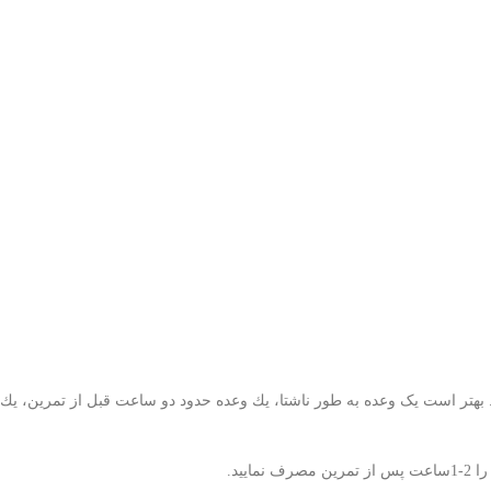
2 گرم کراتین برحسب جنس و وزن ( 4 وعده در روز و در هر بار، 5 گرم) مصرف می شود. بهتر است يک وعده به طور ناشتا،‌ يك وعده حدود دو ساعت قبل از تمرين،‌ يك