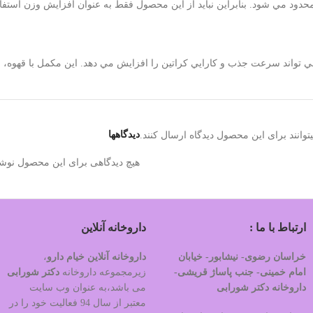
د مي شود. بنابراين نبايد از اين محصول فقط به عنوان افزايش وزن استفاد
تواند سرعت جذب و كارايي كراتين را افزايش مي دهد. اين مكمل با قهوه، 
دیدگاهها
وانند برای این محصول دیدگاه ارسال کنند.
هیچ دیدگاهی برای این محصول نوش
ارتباط با ما :
داروخانه آنلاین
خراسان رضوی- نیشابور- خیابان
داروخانه آنلاین خیام دارو
،
امام خمینی- جنب پاساژ قریشی-
زیرمجموعه داروخانه
دکتر
شورابی
داروخانه دکتر شورابی
می باشد،به عنوان وب سایت
معتبر از سال 94 فعالیت خود را در