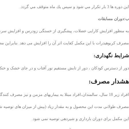
اين دوره ها 3 بار تكرار مي شود و سپس يك ماه متوقف مي گردد.
ب:دوران مسابقات
به منظور افزایش کارایی عضلات، پیشگیری از خستگی زودرس و افزایش سرعت و قدرت، 5-2 گرم، 2-1/5 ساعت پیش از
مصرف کربوهيدرات با اين مکمل کفايت اثر آن را افزايش می دهد. بنابراين مصرفکربوهیدرات از منابع
شرایط نگهداری:
دور از دسترس کودکان ، دور از تابش مستقیم نور آفتاب و در جای خشک و خنک
هشدار مصرف:
افراد زير 18 سال، سالمندان،افراد مبتلا به بيماريهای مزمن و نيز مصرف کنندگان داروهای بدون نسخه، قبل از مصرف اين فرآورده با پزشک خود مشورت نمايند.
مصرف طولانی مدت اين محصول و به مقدار زیاد (بیش از میزان های توصیه 
اين مکمل برای دوران بارداری و شيردهی توصيه نمی شود.