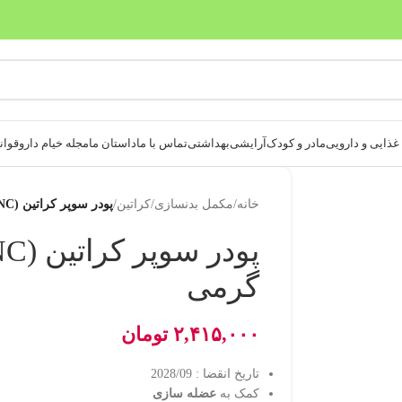
بدون ضامن، بدون سود
ذایی و دارویی
مادر و کودک
آرایشی
بهداشتی
تماس با ما
داستان ما
مجله خیام دارو
قوانی
خانه
/
مکمل بدنسازی
/
کراتین
/
پودر سوپر کراتین (PNC) 300 گرمی
گرمی
۲,۴۱۵,۰۰۰
تومان
تاریخ انقضا : 2028/09
کمک به
عضله سازی