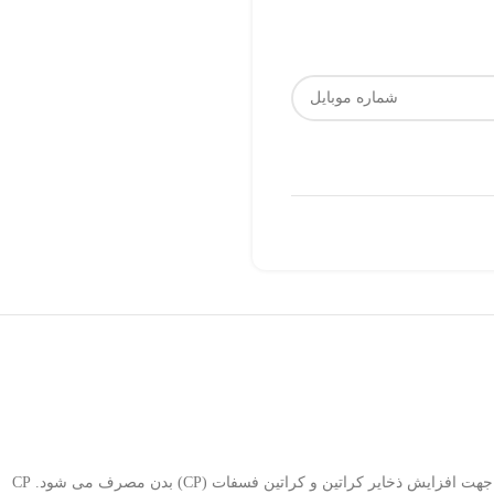
کراتین ماده ای است که در بدن انسان در طی سوخت و ساز پروتئین تولید می شود. این ماده در غذاها و مکملهای به همین نام وجود دارد. کراتین منو هیدرات جهت افزایش ذخایر کراتین و کراتین فسفات (CP) بدن مصرف می شود. CP