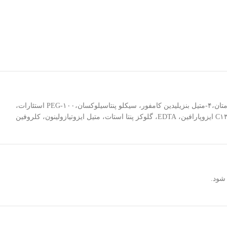
آب، اتیل هگزیل متوکسی سینامات، ایزودسیل نئوپنتانوات، دی ایزو پروپیل سباکات، لائوریل لاکتات، گلیسیرین، دی اکسید تیتانیوم، بوتیل متوکسی دی بنزوئیل متان،۴-متیل بنزیلیدین کامفور، سیکلو پنتاسیلوکسان،PEG-۱۰۰ استئارات،
ستیل الکل، پروپیلن گلیکول، پتاسیم تیوسیانات، پلی اکریل آمید، لاکتوفرین، لاکتوپروکسیداز، لورت-۷، گلیسیریل، استئارات، گلوکز اکسیداز، ستئارت-۲۰، C۱۳-۱۴ ایزوپارافین، EDTA، گلوکز پنتا استات، متیل ایزوتیازولینون، کلروفین