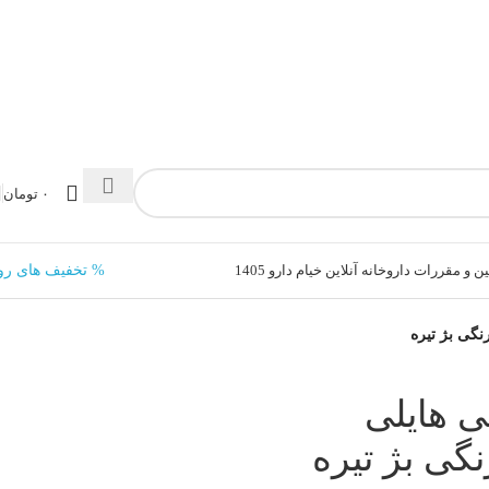
۰
تومان
ن و مقررات داروخانه آنلاین خیام دارو 1405
% تخفیف های رو
ی هایلی