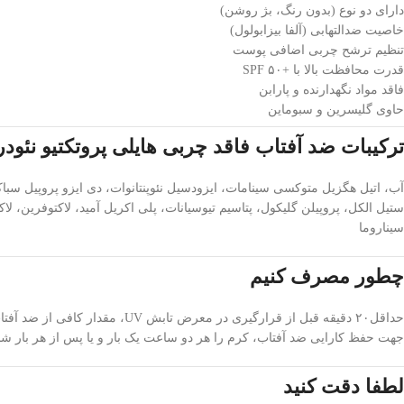
دارای دو نوع (بدون رنگ، بژ روشن)
خاصیت ضدالتهابی (آلفا بیزابولول)
تنظیم ترشح چربی اضافی پوست
قدرت محافظت بالا با +SPF ۵۰
فاقد مواد نگهدارنده و پارابن
حاوی گلیسرین و سبوماین
ترکیبات ضد آفتاب فاقد چربی هایلی پروتکتیو نئودر
سیناروما
چطور مصرف کنیم
حداقل۲۰ دقیقه قبل از قرارگیری در معرض تابش UV، مقدار کافی از ضد آفتاب را بر روی پوست کاملا خشک ناحیه گردن، صورت و بدن بمالید تا کاملا پخش شود.
جهت حفظ کارایی ضد آفتاب، کرم را هر دو ساعت یک بار و یا پس از هر بار شنا
لطفا دقت کنید