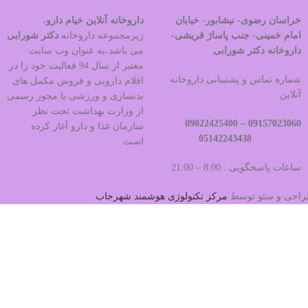
خراسان رضوی- نیشابور- خیابان
داروخانه آنلاین خیام دارو
،
امام خمینی- جنب پاساژ قریشی-
زیرمجموعه داروخانه
دکتر
شورابی
داروخانه دکتر شورابی
می باشد،به عنوان وب سایت
معتبر از سال 94 فعالیت خود را در
شماره تماس و پشتیبانی داروخانه
اقلام دارویی و فروش مکمل های
آنلاین :
بدنسازی و ورزشی با مجوز رسمی
از وزارت بهداشت تحت نظر
09022425400
09157023060 –
سازمان غذا و دارو آغاز کرده
05142243438
است.
ساعات پاسخگویی : 8:00 – 21:00
 طراحی و سئو توسط
مرکز تکنولوژی هوشمند شهرجاب