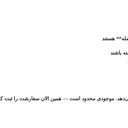
ضله** هستند
ه باشند
ئه می‌دهد. موجودی محدود است — همین الان سفارشت را ثبت 