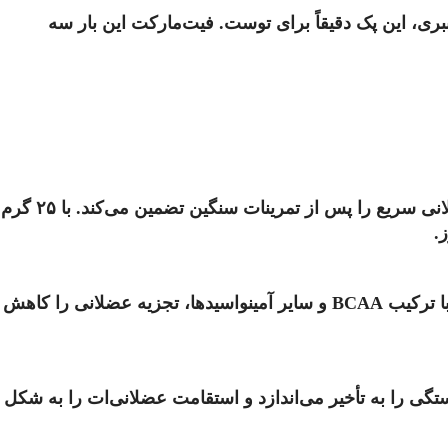
ی، این پک دقیقاً برای توست. فیت‌مارکت این بار سه
پروتئین وی ویثر یکی از برترین برندهای جهانی در صنعت مکمل‌سازی است. این محصول با فرمول پیشرفته‌اش بازیابی عضلانی سریع را پس از تمرینات سنگین تضمین می‌کند. با ۲۵ گرم
.
زنجیره کامل آمینواسیدهای ضروری برای کسانی که جدی تمرین می‌کنند یک نیاز است، نه یک انتخاب. کپسول‌های آمینو ویثر با ترکیب BCAA و سایر آمینواسیدها، تجزیه عضلانی را کاهش
 اسید لاکتیک در عضله، خستگی را به تأخیر می‌اندازد و استقامت عضلانی‌ات را به شکل