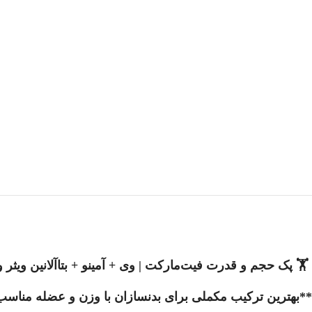
️ پک حجم و قدرت فیت‌مارکت | وی + آمینو + بتا‌آلانین ویثر و PNC
بهترین ترکیب مکملی برای بدنسازان با وزن و عضله مناسب**