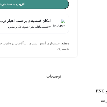
افزودن به سبد خرید
کان قسط‌بندی برحسب اعتبار ترب‌پی
۴ قسط ماهانه. بدون سود، چک و ضامن.
!!
,
پروتئین
,
بتاآلانین
,
آمینو اسید ها
,
جشنواره
دسته:
بدنسازی
توضیحات

**