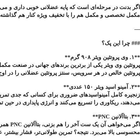
اگر بدنت در مرحله‌ای است که پایه عضلانی خوبی داری و می‌
مکمل تخصصی و مکمل هم را با تخفیف ویژه کنار هم گذاشته تا 
—
### چرا این پک؟
**۱. وی پروتئین ویثر ۹۰۸ گرم**
پروتئین خالص در هر سرویس، سنتز پروتئین عضلانی را در اوج
**۲. آمینو اسید ویثر ۱۵۰ عددی**
می‌دهند، ریکاوری را تسریع می‌کنند و انرژی پایداری در حین ت
**۳. بتا‌آلانین PNC**
اگر می
محسوسی بالا می‌برد. نتیجه؟ تمرین طولانی‌تر، فشار بیشتر، ع