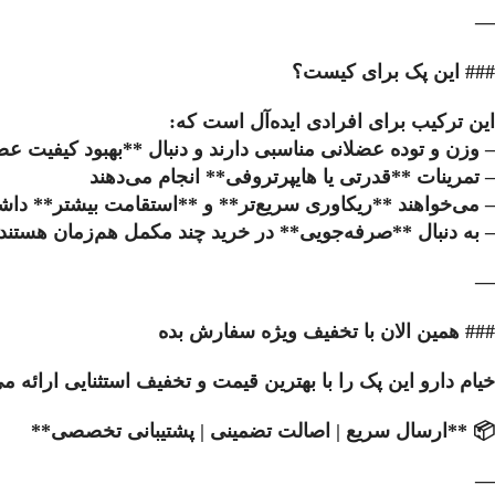
—
### این پک برای کیست؟
این ترکیب برای افرادی ایده‌آل است که:
– وزن و توده عضلانی مناسبی دارند و دنبال **بهبود کیفیت ع
– تمرینات **قدرتی یا هایپرتروفی** انجام می‌دهند
– می‌خواهند **ریکاوری سریع‌تر** و **استقامت بیشتر** داشت
– به دنبال **صرفه‌جویی** در خرید چند مکمل هم‌زمان هستند
—
### همین الان با تخفیف ویژه سفارش بده
خیام دارو این پک را با بهترین قیمت و تخفیف استثنایی ارا
📦 **ارسال سریع | اصالت تضمینی | پشتیبانی تخصصی**
—