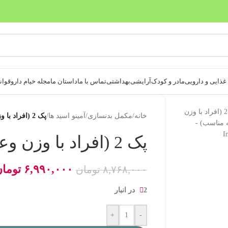
بدون ضامن، بدون سود
ذایی و دارویی
مادر و کودک
آرایشی
بهداشتی
تماس با ما
داستان ما
مجله خیام دارو
قوانی
خانه
/
مکمل بدنسازی
/
آمینو اسید ها
/
پک 2 (افراد با وزن وعضله مناسب)
پک 2 (افراد با وزن وعضله مناسب)
۶,۹۹۰,۰۰۰
توما
۸,۷۶۸,۰۰۰
تومان
2 در انبار
+
-