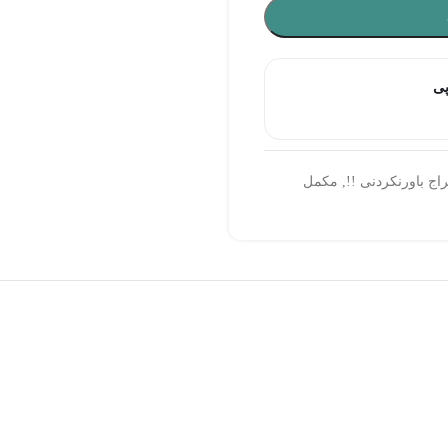
پی
اج باورنکردنی !!
,
مکمل